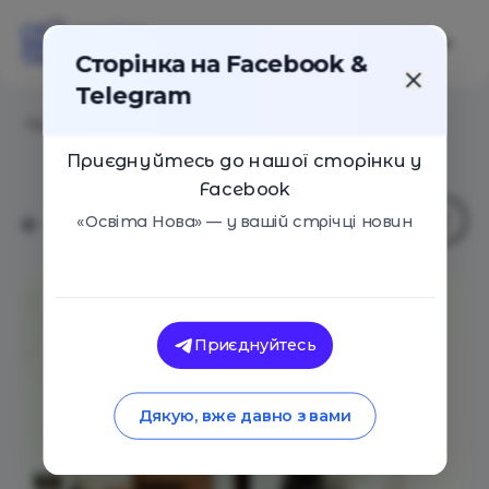
Сторінка на Facebook &
Telegram
Головна
/
Навчальні заклади
/
Nest School
Приєднуйтесь до нашої сторінки у
Facebook
«Освіта Нова» — у вашій стрічці новин
Приєднуйтесь
Дякую, вже давно з вами