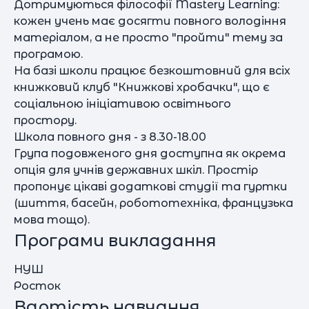
Дотримуються філософії Mastery Learning:
кожен учень має досягти повного володіння
матеріалом, а не просто "пройти" тему за
програмою.
На базі школи працює безкоштовний для всіх
книжковий клуб "Книжкові хробачки", що є
соціальною ініціативою освітнього
простору.
Школа повного дня - з 8.30-18.00
Група подовженого дня доступна як окрема
опція для учнів державних шкіл. Простір
пропонує цікаві додаткові студії та гуртки
(шиття, басейн, робототехніка, французька
мова тощо).
Програми викладання
НУШ
Росток
Вартість навчання