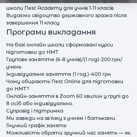
Ліцензована онлайн-школа на базі приватної
школи Nest Academy для учнів 1-11 класів.
Видаємо cвідоцтво державного зразка після
завершення 11 класу
Програми викладання
На базі онлайн школи сформовані курси
підготовки до НМТ
Групове заняття (6-8 учнів)/(1 год)-200 грн/
учень
Індивідуальне заняття (1 год.)-400 грн
Чому обирають Nest Online для підготовки
до НМТ?
Онлайн-заняття в Zoom 60 хвилин у групі до
8 осіб або індивідуально.
Супровід і підтримка
Ми завжди на зв’язку з учнем і батьками.
Гнучкий графік занять
Можливість обрати зручний час занять — як