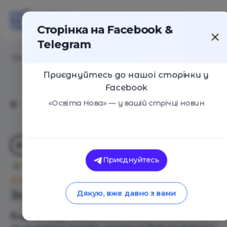
Сторінка на Facebook &
Telegram
Головна
/
Навчальні заклади
/
Nest Online
Приєднуйтесь до нашої сторінки у
Facebook
«Освіта Нова» — у вашій стрічці новин
Приєднуйтесь
Nest Online
Оцінка 0 - 0 голосів
Загальний опис
Дякую, вже давно з вами
Вид закладу - Школа