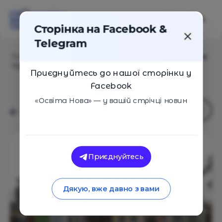
Сторінка на Facebook &
Telegram
Головна
/
Навчальні заклади
/
Альтернативна школа
"Світограй" (Приватна школа-садок "Світограй)
Приєднуйтесь до нашої сторінки у
Facebook
«Освіта Нова» — у вашій стрічці новин
Приєднуйтесь
Дякую, вже давно з вами