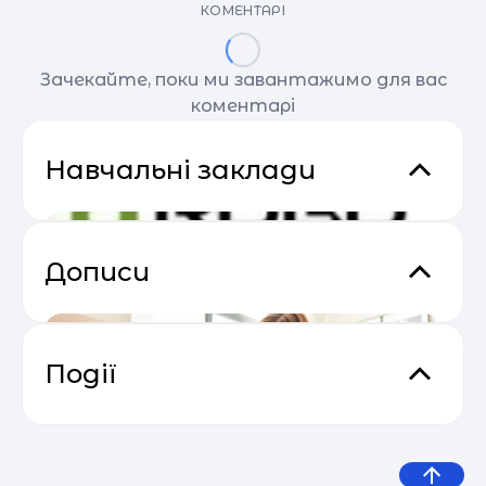
КОМЕНТАРІ
Зачекайте, поки ми завантажимо для вас
коментарі
Навчальні заклади
Дописи
Події
Основи email маркетингу від
04.05
SendPulse