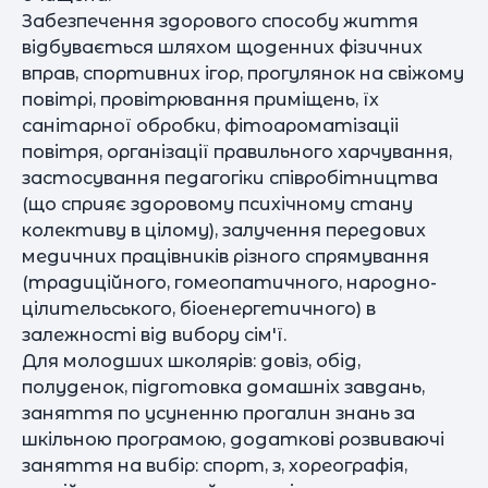
Забезпечення здорового способу життя
відбувається шляхом щоденних фізичних
вправ, спортивних ігор, прогулянок на свіжому
повітрі, провітрювання приміщень, їх
санітарної обробки, фітоароматізаціі
повітря, організації правильного харчування,
застосування педагогіки співробітництва
(що сприяє здоровому психічному стану
колективу в цілому), залучення передових
медичних працівників різного спрямування
(традиційного, гомеопатичного, народно-
цілительського, біоенергетичного) в
залежності від вибору сім'ї.
Для молодших школярів: довіз, обід,
полуденок, підготовка домашніх завдань,
заняття по усуненню прогалин знань за
шкільною програмою, додаткові розвиваючі
заняття на вибір: спорт, з, хореографія,