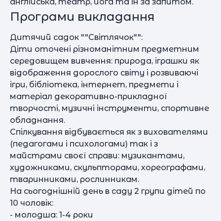
англійська, театр, йога та ін за запитом.
Програми викладання
Дитячий садок ""Світлячок"":
Діти оточені різноманітним предметним
середовищем вивчення: природа, іграшки як
відображення дорослого світу і розвиваючі
ігри, бібліотека, інтернет, предмети і
матеріал декоративно-прикладної
творчості, музичні інструменти, спортивне
обладнання.
Спілкування відбувається як з вихователями
(педагогами і психологами) так і з
майстрами своєї справи: музикантами,
художниками, скульпторами, хореографами,
тваринниками, рослинникам.
На сьогоднішній день в саду 2 групи дітей по
10 чоловік:
- молодша: 1-4 роки