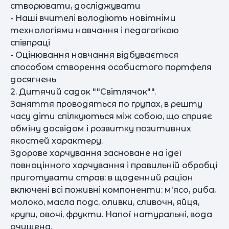
створювати, досліджувати
- Наші вчителі володіють новітніми
технологіями навчання і педагогікою
співпраці
- Оцінювання навчання відбувається
способом створення особистого портфеля
досягнень
2. Дитячий садок ""Світлячок"".
Заняття проводяться по групах, в решту
часу діти спілкуються між собою, що сприяє
обміну досвідом і розвитку позитивних
якостей характеру.
Здорове харчування засноване на ідеї
повноцінного харчування і правильній обробці
приготувати страв: в щоденний раціон
включені всі поживні компоненти: м'ясо, риба,
молоко, масла подс, оливки, сливочн, яйця,
крупи, овочі, фрукти. Напої натуральні, вода
очищена.