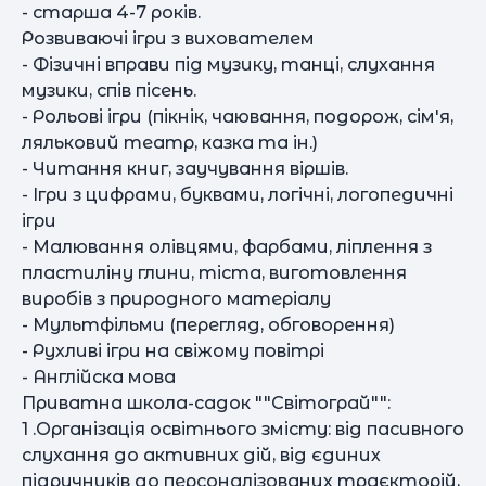
- старша 4-7 років.
Розвиваючі ігри з вихователем
- Фізичні вправи під музику, танці, слухання
музики, спів пісень.
- Рольові ігри (пікнік, чаювання, подорож, сім'я,
ляльковий театр, казка та ін.)
- Читання книг, заучування віршів.
- Ігри з цифрами, буквами, логічні, логопедичні
ігри
- Малювання олівцями, фарбами, ліплення з
пластиліну глини, тіста, виготовлення
виробів з природного матеріалу
- Мультфільми (перегляд, обговорення)
- Рухливі ігри на свіжому повітрі
- Англійска мова
Приватна школа-садок ""Світограй"":
1 .Організація освітнього змісту: від пасивного
слухання до активних дій, від єдиних
підручників до персоналізованих траєкторій,