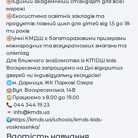
🛞Єдиний академічний стандарт для всієї
мережі
🛞Екосистема освітніх закладів та
продуктів: повний цикл для дітей від 1,5 до 18-
ти років
🛞Учні КМДШ є багаторазовими призерами
міжнародних та всеукраїнських змагань та
олімпіад
Для ближчого знайомства із KMDШ kids
Воскресенка запрошуємо на Дні відкритих
дверей чи індивідуальну екскурсію!
🌐м. Дарниця, ЖК Паркові Озера
🏫Вул. Воскресенська, 14В
🏠Працюємо з 8.00 до 19.00
📞 044 344 19 23
💌
info@kmds.ua
🌍https://kmds.ua/schools/kmds-kids-
voskresenka/
Вартість навчання