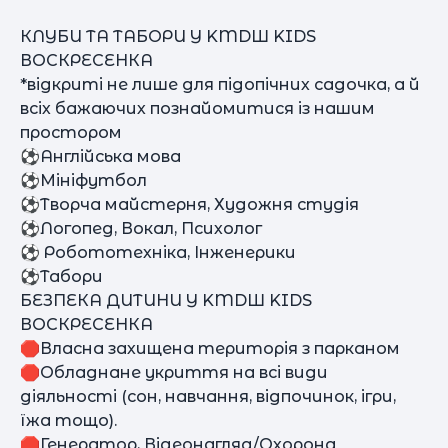
КЛУБИ ТА ТАБОРИ У KMDШ KIDS
ВОСКРЕСЕНКА
*відкриті не лише для підопічних садочка, а й
всіх бажаючих познайомитися із нашим
простором
⚽Англійська мова
⚽Мініфутбол
⚽Творча майстерня, Художня студія
⚽Логопед, Вокал, Психолог
⚽ Робототехніка, Інженерики
⚽Табори
БEЗПЕКА ДИТИНИ У KMDШ KIDS
ВОСКРЕСЕНКА
🛑Власна захищена територія з парканом
🛑Обладнане укриття на всі види
діяльності (сон, навчання, відпочинок, ігри,
їжа тощо).
🛑Генератор, Відеонагляд/Охорона