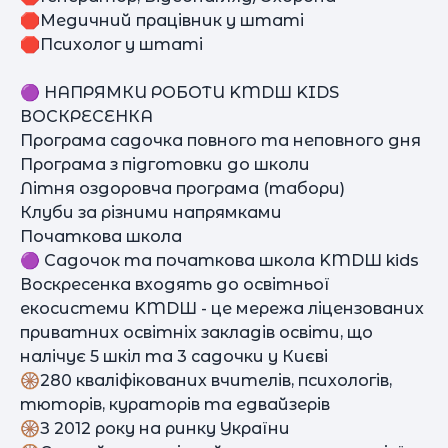
🛑Медичний працівник у штаті
🛑Психолог у штаті
🟣 НАПРЯМКИ РОБОТИ KMDШ KIDS
ВОСКРЕСЕНКА
Програма садочка повного та неповного дня
Програма з підготовки до школи
Літня оздоровча програма (табори)
Клуби за різними напрямками
Початкова школа
🟣 Садочок та початкова школа KMDШ kids
Воскресенка входять до освітньої
екосистеми KMDШ - це мережа ліцензованих
приватних освітніх закладів освіти, що
налічує 5 шкіл та 3 садочки у Києві
🛞280 кваліфікованих вчителів, психологів,
тюторів, кураторів та едвайзерів
🛞З 2012 року на ринку України