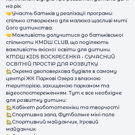
на рік.
🤝Участь батьків у реалізації програми:
спільно створюємо для малюка щасливі миті
його дитинства.
🤝Можливість долучитися до батьківської
спільноти КМDШ CLUB, що поділяють
важливість якісної освіти для дитини.
KMDШ KIDS ВОСКРЕСЕНКА - СУЧАСНИЙ
ОСВІТНІЙ ПРОСТІР ДЛЯ РОЗВИТКУ
🏡Окрема двоповерхова будівля в самому
центрі ЖК Паркові Озера з власною
територією, захищеною парканом та
відеоспостереженням. Тут є все необхідне
для розвитку дитини:
🏡Кабінет робототехніки та творчості
🏡Спортивна зала, Футбольне міні-поле
🏡Спортивний майданчик, Ігровий
майданчик