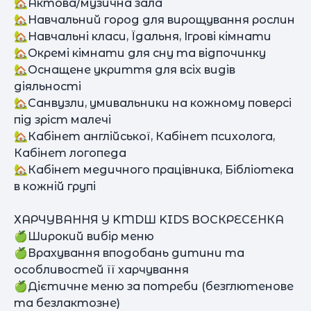
🏡Актова/музична зала
🏡Навчальний город для вирощування рослин
🏡Навчальні класи, Їдальня, Ігрові кімнати
🏡Окремі кімнати для сну та відпочинку
🏡Оснащене укриття для всіх видів
діяльності
🏡Санвузли, умивальники на кожному поверсі
під зріст малечі
🏡Кабінет англійської, Кабінет психолога,
Кабінет логопеда
🏡Кабінет медичного працівника, Бібліотека
в кожній групі
ХАРЧУВАННЯ У KMDШ KIDS ВОСКРЕСЕНКА
🍏Широкий вибір меню
🍏Врахування вподобань дитини та
особливостей її харчування
🍏Дієтичне меню за потреби (безглютенове
та безлактозне)