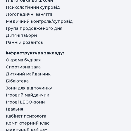
Підготовка до школи
Психологічний супровід
Логопедичні заняття
Медичний контроль/супровід
Група продовженого дня
Дитячі табори
Ранній розвиток
Інфраструктура закладу:
Окрема будівля
Спортивна зала
Дитячий майданчик
Бібліотека
Зони для відпочинку
Ігровий майданчик
Ігрові LEGO-зони
Їдальня
Кабінет психолога
Комп'ютерний клас
Медичний кабінет