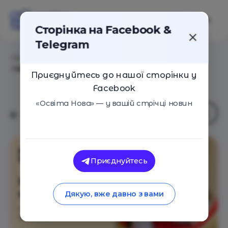
Сторінка на Facebook &
Telegram
Головна
/
Навчальні заклади
/
Початкова школа і
садочок KMDШ kids Воскресенка
Приєднуйтесь до нашої сторінки у
Facebook
«Освіта Нова» — у вашій стрічці новин
Приєднуйтесь
Дякую, вже давно з вами