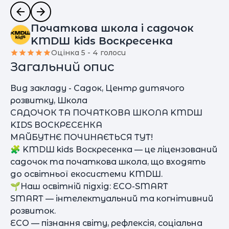
Початкова школа і садочок
KMDШ kids Воскресенка
Оцінка 5 - 4 голоси
Загальний опис
Вид закладу - Садок, Центр дитячого
розвитку, Школа
САДОЧОК ТА ПОЧАТКОВА ШКОЛА KMDШ
KIDS ВОСКРЕСЕНКА
МАЙБУТНЄ ПОЧИНАЄТЬСЯ ТУТ!
🧩 KMDШ kids Воскресенка — це ліцензований
садочок та початкова школа, що входять
до освітньої екосистеми KMDШ.
🌱Наш освітній підхід: ECO-SMART
SMART — інтелектуальний та когнітивний
розвиток.
ECO — пізнання світу, рефлексія, соціальна