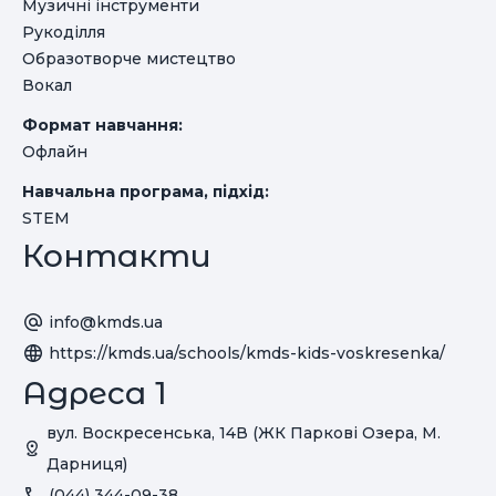
Музичні інструменти
Рукоділля
Образотворче мистецтво
Вокал
Формат навчання:
Офлайн
Навчальна програма, підхід:
STEM
Контакти
info@kmds.ua
https://kmds.ua/schools/kmds-kids-voskresenka/
Адреса 1
вул. Воскресенська, 14В (ЖК Паркові Озера, М.
Дарниця)
(044) 344-09-38