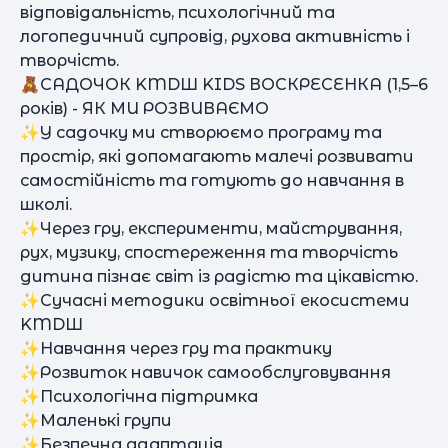
відповідальність, психологічний та
логопедичний супровід, рухова активність і
творчість.
🧸САДОЧОК KMDШ KIDS ВОСКРЕСЕНКА (1,5–6
років) - ЯК МИ РОЗВИВАЄМО
✨У садочку ми створюємо програму та
простір, які допомагають малечі розвивати
самостійність та готують до навчання в
школі.
✨Через гру, експерименти, майстрування,
рух, музику, спостереження та творчість
дитина пізнає світ із радістю та цікавістю.
✨Сучасні методики освітньої екосистеми
KMDШ
✨Навчання через гру та практику
✨Розвиток навичок самообслуговування
✨Психологічна підтримка
✨Маленькі групи
✨Безпечна адаптація