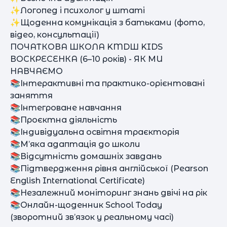
✨Логопед і психолог у штаті
✨Щоденна комунікація з батьками (фото,
відео, консультації)
ПОЧАТКОВА ШКОЛА KMDШ KIDS
ВОСКРЕСЕНКА (6–10 років) - ЯК МИ
НАВЧАЄМО
📚Інтерактивні та практико-орієнтовані
заняття
📚Інтегроване навчання
📚Проєктна діяльність
📚Індивідуальна освітня траєкторія
📚М’яка адаптація до школи
📚Відсутність домашніх завдань
📚Підтвердження рівня англійської (Pearson
English International Certificate)
📚Незалежний моніторинг знань двічі на рік
📚Онлайн-щоденник School Today
(зворотний зв’язок у реальному часі)