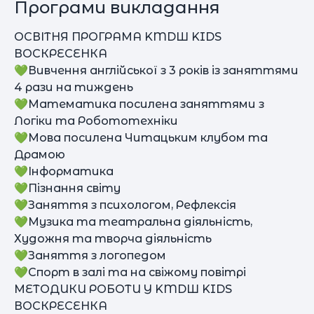
Програми викладання
ОСВІТНЯ ПРОГРАМА KMDШ KIDS
ВОСКРЕСЕНКА
💚Вивчення англійської з 3 років із заняттями
4 рази на тиждень
💚Математика посилена заняттями з
Логіки та Робототехніки
💚Мова посилена Читацьким клубом та
Драмою
💚Інформатика
💚Пізнання світу
💚Заняття з психологом, Рефлексія
💚Музика та театральна діяльність,
Художня та творча діяльність
💚Заняття з логопедом
💚Спорт в залі та на свіжому повітрі
МЕТОДИКИ РОБОТИ У KMDШ KIDS
ВОСКРЕСЕНКА