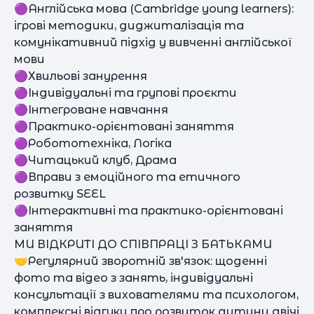
🟣Англійська мова (Cambridge young learners):
ігрові методики, диджиталізація та
комунікативний підхід у вивченні англійської
мови
🟣Хвильові занурення
🟣Індивідуальні та групові проєкти
🟣Інтегроване навчання
🟣Практико-орієнтовані заняття
🟣Робототехніка, Логіка
🟣Читацький клуб, Драма
🟣Вправи з емоційного та етичного
розвитку SEEL
🟣Інтерактивні та практико-орієнтовані
заняття
МИ ВІДКРИТІ ДО СПІВПРАЦІ З БАТЬКАМИ
🤝Регулярний зворотній зв'язок: щоденні
фото та відео з занять, індивідуальні
консультації з вихователями та психологом,
комплексні відгуки про розвиток дитини двічі