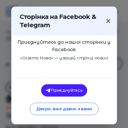
Сторінка на Facebook &
Telegram
Головна
/
Навчальні заклади
/
Онлайн-школа JAMM
School
Приєднуйтесь до нашої сторінки у
Facebook
«Освіта Нова» — у вашій стрічці новин
Приєднуйтесь
Онлайн-школа JAMM School
Оцінка 5 - 4 голоси
Дякую, вже давно з вами
Загальний опис
Вид закладу - Школа