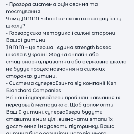
- Прозора система оцінювання та
тестування
Чому JAMM School не схожа на жодну іншу
школу?
- Гарвардська методика і сильні сторони
Вашої дитини
JAMM – це перша і єдина strength based
школа в Україні. Жодна онлайн або
стаціонарна, приватна або державна школа
не будує процес навчання на сильних
сторонах дитини.
- Система супервайзинга від компанії Ken
Blanchard Companies
Всі наші супервайзери пройшли навчання їх
передовий методикою. Щоб допомогти
Вашій дитині, супервайзери будуть
ставити з ним цілі, визначати етапи їх
досягнення і надавати підтримку. Ваша
дитина буде розуміти, чого від нього