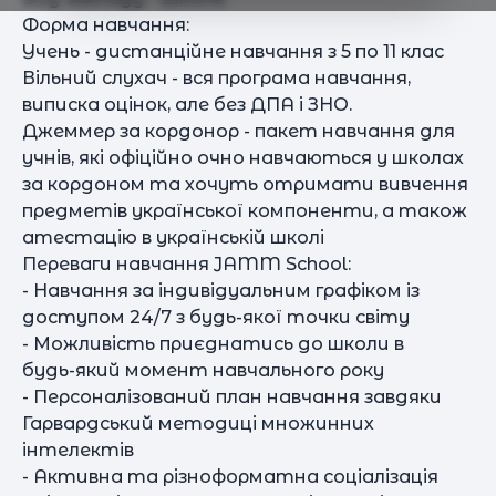
Форма навчання:
Учень - дистанційне навчання з 5 по 11 клас
Вільний слухач - вся програма навчання,
виписка оцінок, але без ДПА і ЗНО.
Джеммер за кордонор - пакет навчання для
учнів, які офіційно очно навчаються у школах
за кордоном та хочуть отримати вивчення
предметів української компоненти, а також
атестацію в українській школі
Переваги навчання JAMM School:
- Навчання за індивідуальним графіком із
доступом 24/7 з будь-якої точки світу
- Можливість приєднатись до школи в
будь⁠-⁠який момент навчального року
- Персоналізований план навчання завдяки
Гарвардський методиці множинних
інтелектів
- Активна та різноформатна соціалізація