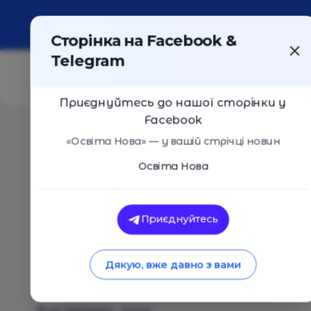
Про портал
Реклама
Контакти
Сторінка на Facebook &
Telegram
Приєднуйтесь до нашої сторінки у
Facebook
Головна
/
Навчальні заклади
/
Сілецька гімназія
«Освіта Нова» — у вашій стрічці новин
Освіта Нова
Сілецька гімназія
Оцінка 0 - 0 голосів
Приєднуйтесь
Дякую, вже давно з вами
Загальний опис
Вид закладу - Інше