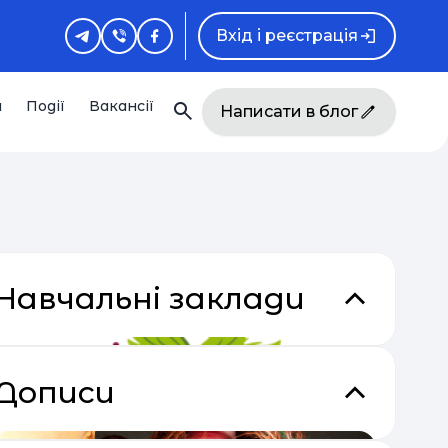
Вхід і реєстрація
и
Події
Вакансії
Написати в блог
Навчальні заклади
кладки
Дописи