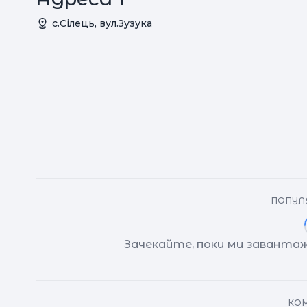
с.Сілець, вул.Зузука
ПОПУЛЯ
Зачекайте, поки ми завантаж
КОМ