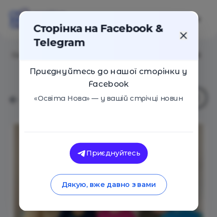
Сторінка на Facebook &
Telegram
Головна
/
Навчальні заклади
/
Садок Європейський
Приєднуйтесь до нашої сторінки у
Facebook
«Освіта Нова» — у вашій стрічці новин
Приєднуйтесь
Дякую, вже давно з вами