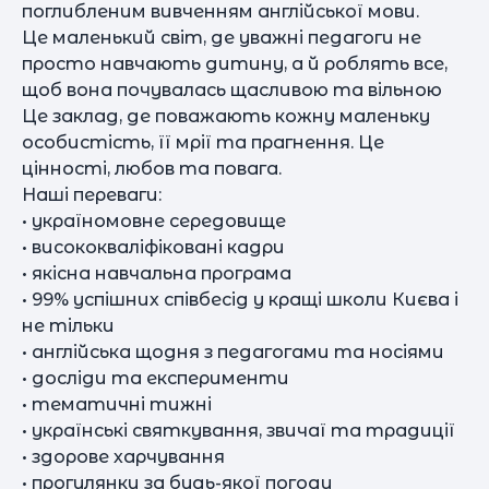
поглибленим вивченням англійської мови.
Це маленький світ, де уважні педагоги не
просто навчають дитину, а й роблять все,
щоб вона почувалась щасливою та вільною
Це заклад, де поважають кожну маленьку
особистість, її мрії та прагнення. Це
цінності, любов та повага.
Наші переваги:
• україномовне середовище
• висококваліфіковані кадри
• якісна навчальна програма
• 99% успішних співбесід у кращі школи Києва і
не тільки
• англійська щодня з педагогами та носіями
• досліди та експерименти
• тематичні тижні
• українські святкування, звичаї та традиції
• здорове харчування
• прогулянки за будь-якої погоди