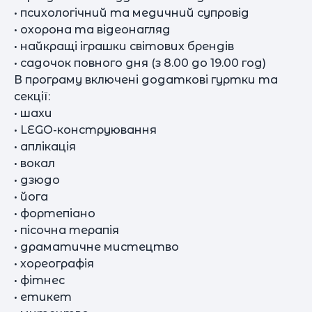
• психологічний та медичний супровід
• охорона та відеонагляд
• найкращі іграшки світових брендів
• садочок повного дня (з 8.00 до 19.00 год)
В програму включені додаткові гуртки та
секції:
• шахи
• LEGO-конструювання
• аплікація
• вокал
• дзюдо
• йога
• фортепіано
• пісочна терапія
• драматичне мистецтво
• хореографія
• фітнес
• етикет