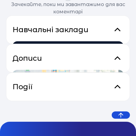
Зачекайте, поки ми завантажимо для вас
коментарі
Навчальні заклади
Дописи
Події
Відеокурс від SendPulse “Email
04.05
Маркетинг”
SchoolNavigator
МОН оприлюднило
SchoolNavigator – ваш Google у сфері освіти. Ми
Сезон прибуткових розсилок 2025