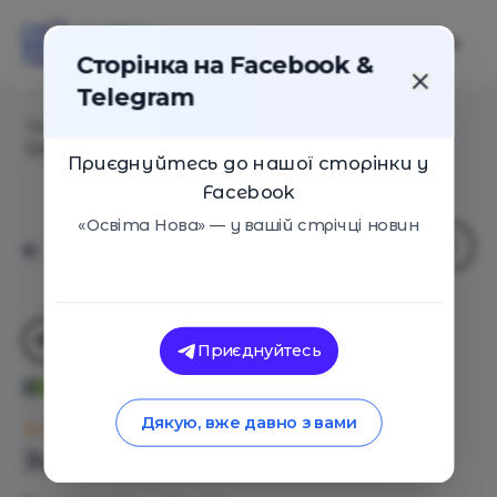
Сторінка на Facebook &
Telegram
Головна
/
Навчальні заклади
/
ACE SHCOOL. Active
Creative Erudite
Приєднуйтесь до нашої сторінки у
Facebook
«Освіта Нова» — у вашій стрічці новин
Приєднуйтесь
ACE SHCOOL. Active Creative
Erudite
Дякую, вже давно з вами
Оцінка 0 - 0 голосів
Загальний опис