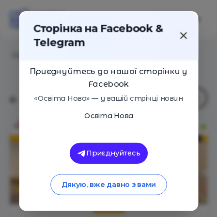
Сторінка на Facebook &
Telegram
Головна
/
Навчальні заклади
/
Освіта без меж
Приєднуйтесь до нашої сторінки у
Facebook
«Освіта Нова» — у вашій стрічці новин
Освіта Нова
Приєднуйтесь
Дякую, вже давно з вами