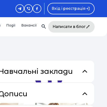
Вхід і реєстрація
и
Події
Вакансії
Написати в блог
Навчальні заклади
кладки
Дописи