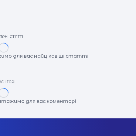
ку
РНІ СТАТТІ
имо для вас найцікавіші статті
ЕНТАРІ
антажимо для вас коментарі
с