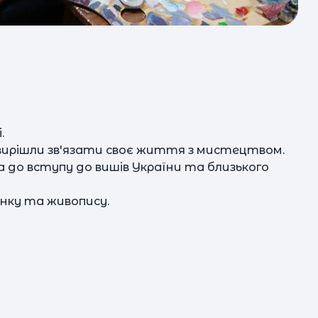
шк
п
до 
а
.
і
 вирішли зв'язати своє життя з мистецтвом.
а до вступу до вишів України та близького
п
в
е
нку та живопису.
н
пос
та