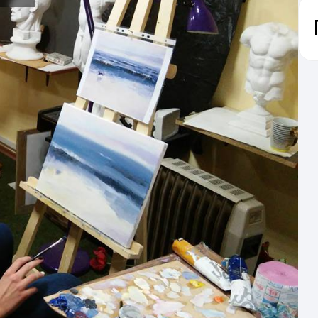
А
Ц
св
«