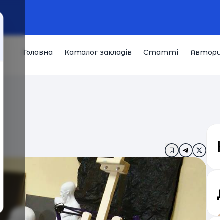
Головна
Каталог закладів
Статті
Автор
Додати в за