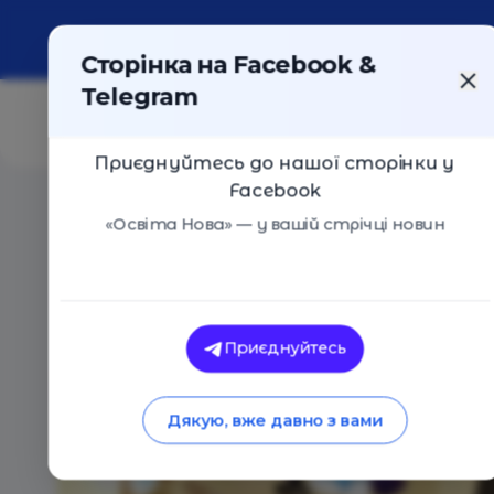
Про портал
Реклама
Контакти
Сторінка на Facebook &
Telegram
Приєднуйтесь до нашої сторінки у
Facebook
Головна
/
Навчальні заклади
/
Артакадемія
«Освіта Нова» — у вашій стрічці новин
Артакадемія
Оцінка 5 - 1 голос
Приєднуйтесь
Дякую, вже давно з вами