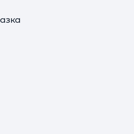
азка
г
л