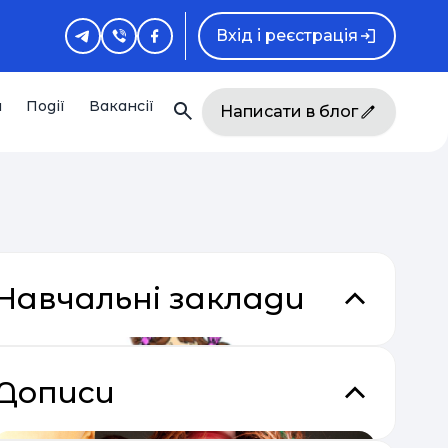
Вхід і реєстрація
и
Події
Вакансії
Написати в блог
Навчальні заклади
Дописи
кладки