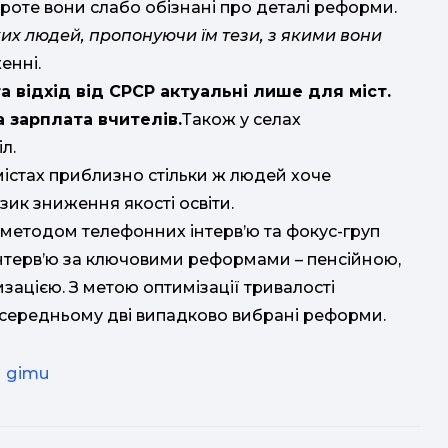
проте вони слабо обізнані про деталі реформи.
ма
их людей, пропонуючи їм тези, з якими вони
енні.
та
відхід від СРСР актуальні лише для міст.
а зарплата
вчителів.
Також у селах
л.
містах приблизно стільки ж людей хоче
ш
п
зик зниження якості освіти.
 методом телефонних інтерв’ю та фокус-груп
 інтерв’ю за ключовими реформами – пенсійною,
у
зацією. З метою оптимізації тривалості
середньому дві випадково вибрані реформи.
діти