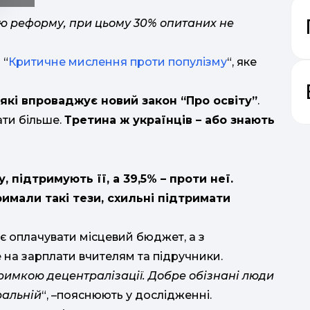
ню реформу, при цьому 30% опитаних не
 “
Критичне мислення проти популізму
“, яке
, які впроваджує новий закон “Про освіту”
.
ати більше.
Третина ж українців – або знають
, підтримують її, а 39,5% – проти неї.
римали такі тези, схильні підтримати
є оплачувати місцевий бюджет, а з
на зарплати вчителям та підручники.
римкою децентралізації. Добре обізнані люди
ральній
“, –пояснюють у дослідженні.