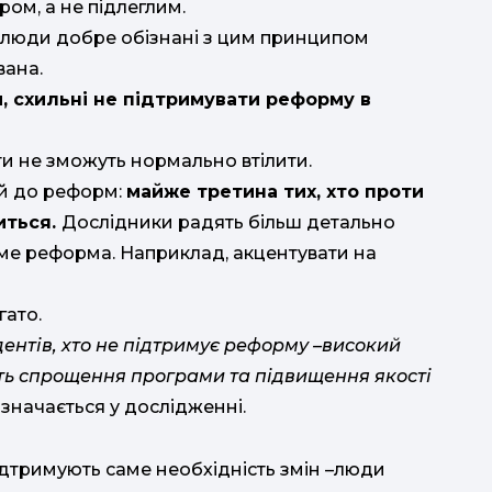
ом, а не підлеглим.
, люди добре обізнані з цим принципом
вана.
и, схильні не підтримувати реформу в
іти не зможуть нормально втілити.
ей до реформ:
майже третина тих, хто проти
ш
иться.
Дослідники радять більш детально
с
име реформа. Наприклад, акцентувати на
гато.
ентів, хто не підтримує реформу –високий
д
ть спрощення програми та підвищення якості
чому: ✅
зазначається у дослідженні.
в
ідтримують саме необхідність змін –люди