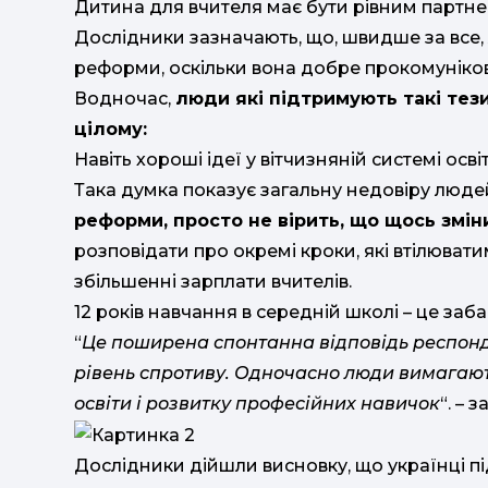
Дитина для вчителя має бути рівним партнер
Дослідники зазначають, що, швидше за все
реформи, оскільки вона добре прокомуніко
Водночас,
люди які підтримують такі тез
цілому:
Навіть хороші ідеї у вітчизняній системі осв
Така думка показує загальну недовіру люд
реформи, просто не вірить, що щось змін
розповідати про окремі кроки, які втілюват
збільшенні зарплати вчителів.
12 років навчання в середній школі – це заба
“
Це поширена спонтанна відповідь респонд
рівень спротиву. Одночасно люди вимагаю
освіти і розвитку професійних навичок
“. – 
Дослідники дійшли висновку, що українці п