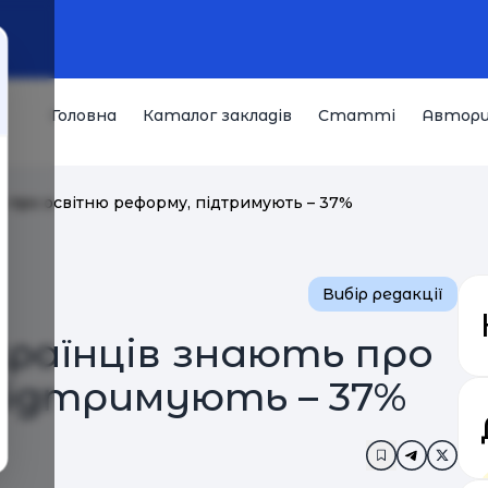
Головна
Каталог закладів
Статті
Автор
ь про освітню реформу, підтримують – 37%
Вибір редакції
країнців знають про
підтримують – 37%
Додати в за