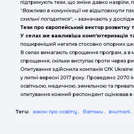
підтримують тези, що зміни давно назріли, 
“
Важливо в комунікації не відштовхнути так
схильні погодитися
“, – зазначають у дослідж
Тези про європейський вектор розвитку 
У селах же важливіша комп’ютеризація т
поширеніший негатив стосовно опорних шкі
В селах вимагають спрощення програм, а в 
спрощення, скільки виступає проти через ри
Опитування здійснила компанія GfK Ukraine
у липні-вересні 2017 року. Проведено 2070
освітньою, медичною, земельною та привати
опитування кожний респондент оцінював в 
Теги:
закон про освіту
,
батьки
,
вчителі
,