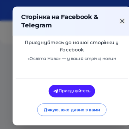
Про портал
Реклама
Контакти
Сторінка на Facebook &
Telegram
Приєднуйтесь до нашої сторінки у
Facebook
Головна
/
Статті
/
Опитування: 67% українців знают
«Освіта Нова» — у вашій стрічці новин
Освіта Нова
Опитування: 67% у
Приєднуйтесь
освітню реформу, 
Дякую, вже давно з вами
21.11.2017
2723
0