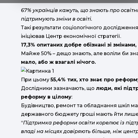
67% українців кажуть, що знають про освіт
підтримують зміни в освіті.
Такі результати соціологічного дослідження
ініціював Центр економічної стратегії.
17,3% опитаних добре обізнані зі змінами
Майже 50% – дещо знають, але воліли би зн
мало, або ж взагалі нічого.
При цьому
55,4% тих, хто знає про реформу
Дослідники зазначають, що
люди, які підт
реформу в цілому
:
Будівництво, ремонт та обладнання шкіл ма
державного бюджету гроші мають йти лише 
“
Підтримка реформи освіти корелює із підт
владі на місцях довіряють більше, ніж цент