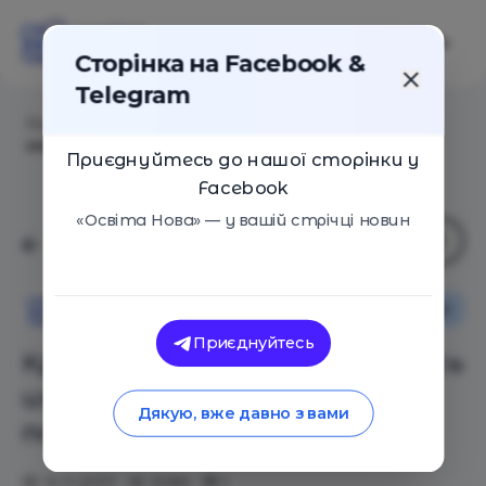
Сторінка на Facebook &
Telegram
Головна
/
Статті
/
Кремниевая долина пыталась
изменить школы. Ничего не получилось
Приєднуйтесь до нашої сторінки у
Facebook
«Освіта Нова» — у вашій стрічці новин
Вибір редакції
Освіта Нова
Приєднуйтесь
Кремниевая долина пыталась
изменить школы. Ничего не
Дякую, вже давно з вами
получилось
15.11.2017
3089
1