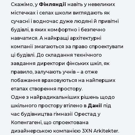
Скажімо, у
Фінляндії
навіть у невеликих
містечках і селах школи виглядають як
сучасні і водночас дуже людяні й привітні
будівлі, в яких комфортно і безпечно
навчатися. А найкращі архітектурні
компанії змагаються за право спроектувати
ці будівлі. До складання технічного
завдання директори фінських шкіл, як
правило, залучають учнів – а отже
побажання враховуються на найперших
етапах створення простору.
Одне з найрадикальніших рішень щодо
шкільного простору втілено в
Данії
під
час будівництва гімназії Орестад у
Копенгагені, що спроектована
дизайнерською компанією 3XN Arkitekter.