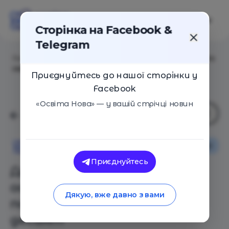
Сторінка на Facebook &
Telegram
Головна
/
Статті
/
Для творення сучасного освітнього
середовища потрібен креативний десант
Приєднуйтесь до нашої сторінки у
Facebook
«Освіта Нова» — у вашій стрічці новин
Вибір редакції
Освіта Нова
Приєднуйтесь
Для творення сучасного
освітнього середовища
Дякую, вже давно з вами
потрібен креативний
десант