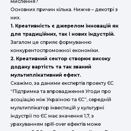
мислення?
Основних причин кілька. Нижче – декотрі з
них.
1. Креативність є джерелом інновацій як
для традиційних, так і нових індустрій
.
Загалом це
сприяє формуванню
конкурентоспроможної економіки.
2. Креативний сектор створює високу
додану вартість та так званий
мультиплікативний ефект.
Скажімо, за даними експертів проекту ЄС
“Підтримка та впровадження Угоди про
асоціацію між Україною та ЄС”, середній
мультиплікатор інвестицій у культурні
індустрії по ЄС має значення 1,7, з
урахуванням spill-over ефектів може