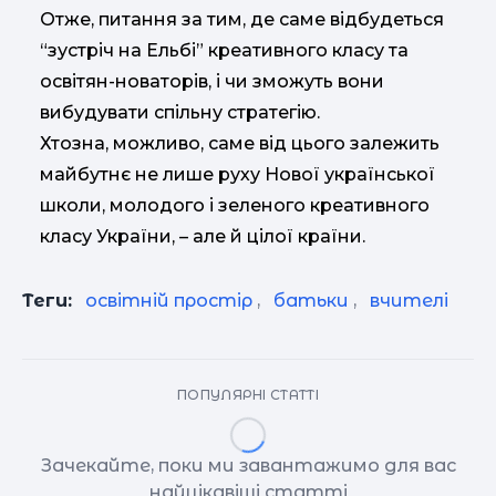
Отже, питання за тим, де саме відбудеться
“зустріч на Ельбі” креативного класу та
освітян-новаторів, і чи зможуть вони
вибудувати спільну стратегію.
Хтозна, можливо, саме від цього залежить
майбутнє не лише руху Нової української
школи, молодого і зеленого креативного
класу України, – але й цілої країни.
Теги:
освітній простір
,
батьки
,
вчителі
ПОПУЛЯРНІ СТАТТІ
Зачекайте, поки ми завантажимо для вас
найцікавіші статті