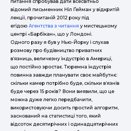
питання спробував дати всесвітньо
відомий письменник Ніл Ґейман у відкритій
лекції, прочитаній 2012 року під
егідою
Агентства з читання
у мистецькому
центрі «Барбікан», що у Лондоні.
Одного разу я був у Нью-Йорку і слухав
розмову про будівництво приватних
в’язниць, величезну індустрію в Америці,
що постійно зростає. Тюремна індустрія
повинна завжди планувати своє майбутнє:
скільки камер потрібно буде, скільки в’язнів
буде через 15 років? Вони виявили, що це
можна дуже легко передбачити,
використовуючи досить простий алгоритм,
заснований на статистиці того, який
відсоток десятирічних і одинадцятирічних