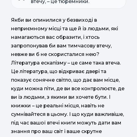
втечу, – це тюремники.
Якби ви опинилися у безвиході в
неприємному місці та ще й із людьми, які
намагаються вас образити, і хтось
запропонував би вам тимчасову втечу,
невже ви б не скористалися нею?
Література ескапізму – це саме така втеча.
Це література, що відкриває двері та
показує сонячне світло, що дає вам місце,
куди можна піти, де ви все контролюєте, де
ви із людьми, з якими ви хочете бути. І
книжки – це реальні місця, навіть не
сумнівайтеся в цьому. І що куди важливіше,
під час вашої втечі книги можуть дати вам
знання про ваш світ і ваше скрутне