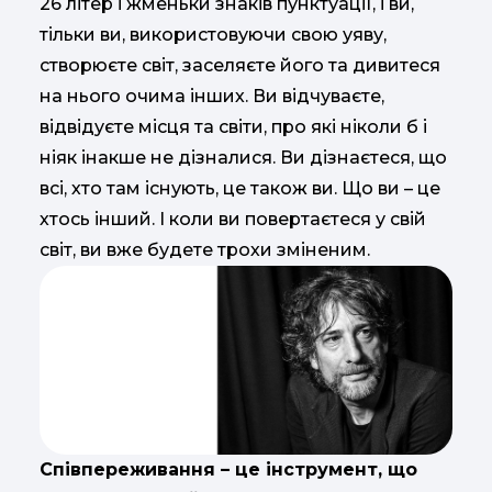
26 літер і жменьки знаків пунктуації, і ви,
тільки ви, використовуючи свою уяву,
створюєте світ, заселяєте його та дивитеся
на нього очима інших. Ви відчуваєте,
відвідуєте місця та світи, про які ніколи б і
ніяк інакше не дізналися. Ви дізнаєтеся, що
всі, хто там існують, це також ви. Що ви – це
хтось інший. І коли ви повертаєтеся у свій
світ, ви вже будете трохи зміненим.
Співпереживання – це інструмент, що