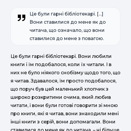
Це були гарні бібліотекарі. […]
Вони ставилися до мене як до
читача, що означало, що вони
ставилися до мене з повагою.
Це були гарні бібліотекарі. Вони любили
книги і їм подобалося, коли їх читали. І в
них не було ніякого снобізму щодо того, що
я читав. Здавалося, їм просто подобалося,
що поруч був цей маленький хлопчик з
широко розкритими очима, який любив
читати, і вони були готові говорити зі мною
про книги, які я читав, вони знаходили мені
інші книги з серій, вони допомагали. Вони
ставилися до мене як до читача, – ні більше,