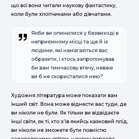
що всі вони читали наукову фантастику,
коли були хлопчиками або дівчатами.
Якби ви опинилися у безвиході в
неприємному місці та ще й із
людьми, які намагаються вас
образити, і хтось запропонував
би вам тимчасову втечу, невже
ви б не скористалися нею?
Художня література може показати вам
інший світ. Вона може віднести вас туди, де
ви ніколи не були. Як тільки ви відвідаєте
інші світи, як ті, хто з’їв якийсь казковий плід,
ви ніколи не зможете бути повністю
задоволеними світом, у якому виросли.