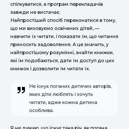
спілкуватися, а програм перекладачів
завжди не вистачає.
Найпростіший спосіб переконатися в тому,
що ми виховуємо освічених дітей, —
навчити їх читати, і показати їм, що читання
приносить задоволення. А це значить, у
найпростішому розумінні, знайти книжки,
які їм подобаються, дати їм доступ до цих
книжок і дозволити їм читати їх.
Не існує поганих дитячих авторів,
яких діти люблять і хочуть
читати, адже кожна дитина
особлива.
Я не думаю, що існує така річ, як погана