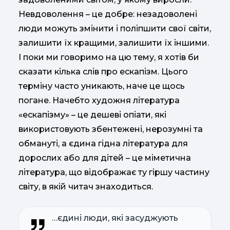
Невдоволення – це добре: незадоволені
люди можуть змінити і поліпшити свої світи,
залишити їх кращими, залишити їх іншими.
І поки ми говоримо на цю тему, я хотів би
сказати кілька слів про ескапізм. Цього
терміну часто уникають, наче це щось
погане. Начебто художня література
«ескапізму» – це дешеві опіати, які
використовують збентежені, нерозумні та
обмануті, а єдина гідна література для
дорослих або для дітей – це міметична
література, що відображає ту гіршу частину
світу, в якій читач знаходиться.
…єдині люди, які засуджують