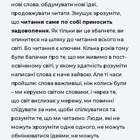
нові слова, обдумувати нові ідеї,
продовжувати читати. Змушує зрозуміти,
що
читання саме по собі приносить
задоволення.
Як тільки ви це збагнете, ви
опинитеся на шляху до читання всього на
світі. Бо читання є ключем. Кілька років тому
були балачки про те, що ми живимо в пост-
освіченому світі, у якому здатність розуміти
написані слова є наче зайвою. Але ті часи
пройшли: слова важливіші, ніж колись були
– ми керуємо світом словами, і через те,
що світ вислизає у мережу, ми повинні
слідувати за ним, щоби спілкуватися та
розуміти те, що ми читаємо. Люди, які не
можуть зрозуміти одне одного, не можуть
обмінюватися ідеями, не можуть