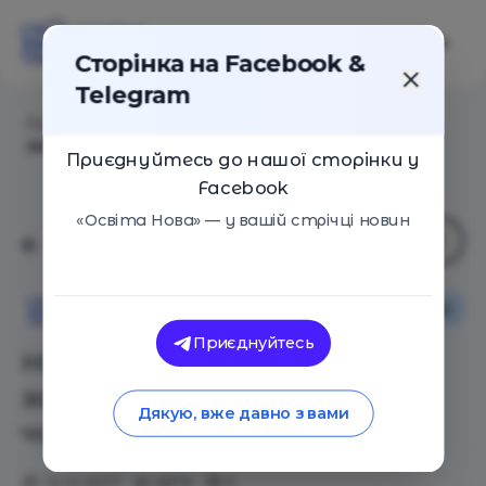
Сторінка на Facebook &
Telegram
Головна
/
Статті
/
Ніл Ґейман: Чому майбутнє
залежить від бібліотек, читання та уяви?
Приєднуйтесь до нашої сторінки у
Facebook
«Освіта Нова» — у вашій стрічці новин
Оглядові статті
Освіта Нова
Приєднуйтесь
Ніл Ґейман: Чому майбутнє
залежить від бібліотек,
Дякую, вже давно з вами
читання та уяви?
19.10.2017
5879
0