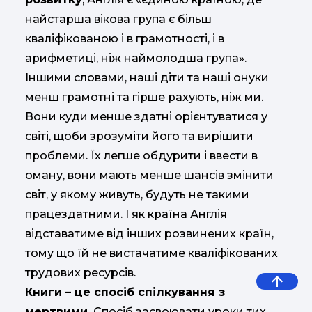
найстарша вікова група є більш
кваліфікованою і в грамотності, і в
арифметиці, ніж наймолодша група».
Іншими словами, наші діти та наші онуки
менш грамотні та гірше рахують, ніж ми.
Вони куди менше здатні орієнтуватися у
світі, щоби зрозуміти його та вирішити
проблеми. Їх легше обдурити і ввести в
оману, вони мають менше шансів змінити
світ, у якому живуть, будуть не такими
працездатними. І як країна Англія
відставатиме від інших розвинених країн,
тому що їй не вистачатиме кваліфікованих
трудових ресурсів.
Книги – це спосіб спілкування з
мертвими.
Спосіб засвоювати уроки тих,