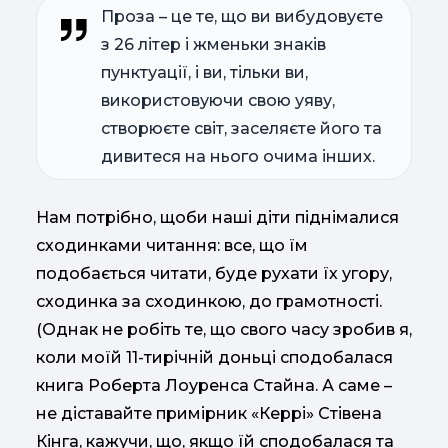
Проза – це те, що ви вибудовуєте
з 26 літер і жменьки знаків
пунктуації, і ви, тільки ви,
використовуючи свою уяву,
створюєте світ, заселяєте його та
дивитеся на нього очима інших.
Нам потрібно, щоби наші діти піднімалися
сходинками читання: все, що їм
подобається читати, буде рухати їх угору,
сходинка за сходинкою, до грамотності.
(Однак не робіть те, що свого часу зробив я,
коли моїй 11-тирічній доньці сподобалася
книга Роберта Лоуренса Стайна. А саме –
не діставайте примірник «Керрі» Стівена
Кінга, кажучи, що, якщо їй сподобалася та