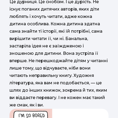
Це дурниця. Це снобізм. І це дурість. Не
існує поганих дитячих авторів, яких діти
люблять і хочуть читати, адже кожна
дитина особлива. Кожна дитина здатна
сама знайти ті історії, які їй потрібні, сама
вирішити читати її, чи ні. Банальна,
застаріла ідея не є заїждженою і
зношеною для дитини. Вона зустріла її
вперше. Не перешкоджайте дітям у читанні
лише тому, що відчуваєте, ніби вони
читають неправильну книгу. Художня
література, яка вам не подобається, — це
шлях до інших книжок, зокрема й тих, яким
ви віддаєте перевагу. І не кожен має такий
же смак, як і ви.