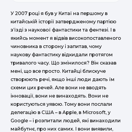
У 2007 році я був у Китаї на першому в
китайській історії затвердженому партією
з’їзді з наукової фантастики та фентезі. І в
якийсь момент я відвів високопоставленого
чиновника в сторону і запитав, чому
наукову фантастику відкидали протягом
тривалого часу. Що змінилося? Він сказав
мені, що все просто. Китайці блискуче
створюють речі, якщо інші люди дають їм
схеми цих речей. Але вони не вводять
інновації, вони не винаходять. Вони не
користуються уявою. Тому вони послали
делегацію в США – в Apple, в Microsoft, у
Google – і розпитали людей, які винаходили
майбутнє, про них самих. І вони виявили,