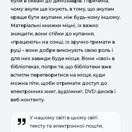
були в океані до динозаврів. І причина,
чому акули ще існують, в тому, що акулам
краще бути акулами, ніж будь-кому іншому.
Матеріальні книжки міцні, їх важко
знищити, вони стійки до купання,
«працюють» на сонці, їх зручно тримати в
руці – вони добре виконують свою роль і
для них завжди буде місце. Вони «свої» в
бібліотеках, попри те, що бібліотеки вже
встигли перетворитися на місця, куди
можна піти, щоби отримати доступ до
електронних книг, аудіокниг, DVD-дисків і
веб-контенту.
У нашому світі в цьому світі
тексту та електронної пошти,