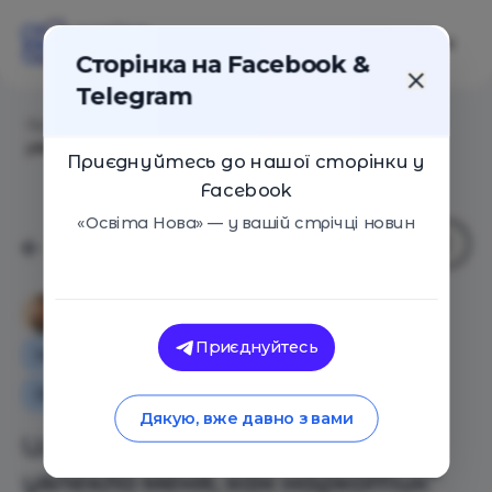
Сторінка на Facebook &
Telegram
Головна
/
Статті
/
Илья Филипов: “Образование
увлекло меня, как наркотик”
Приєднуйтесь до нашої сторінки у
Facebook
«Освіта Нова» — у вашій стрічці новин
Марія Іващенко
Приєднуйтесь
Інтерв'ю
Освіта в Україні
Оглядові статті
Дякую, вже давно з вами
Илья Филипов: “Образование
увлекло меня, как наркотик”