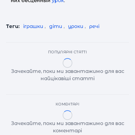
них бесценный
урок
.
Теги:
іграшки
,
діти
,
уроки
,
речі
ПОПУЛЯРНІ СТАТТІ
Зачекайте, поки ми завантажимо для вас
найцікавіші статті
КОМЕНТАРІ
Зачекайте, поки ми завантажимо для вас
коментарі