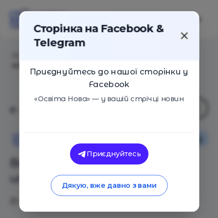
Сторінка на Facebook &
Telegram
Головна
/
Статті
/
Вот почему я выбросила все
игрушки
Приєднуйтесь до нашої сторінки у
Facebook
«Освіта Нова» — у вашій стрічці новин
Особистий досвід
Освіта Нова
Приєднуйтесь
Вот почему я выбросила все
игрушки
Дякую, вже давно з вами
09.10.2017
3855
1