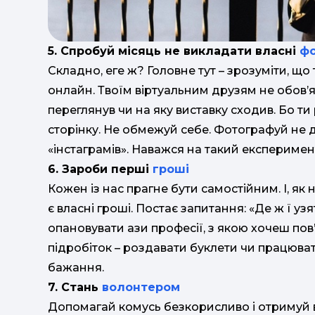
5. Спробуй місяць не викладати власні
ф
Складно, еге ж? Головне тут – зрозуміти, щ
онлайн. Твоїм віртуальним друзям не обов’я
переглянув чи на яку виставку сходив. Бо т
сторінку. Не обмежуй себе. Фотографуй не 
«інстаграмів». Наважся на такий експеримен
6. Зароби перші
гроші
Кожен із нас прагне бути самостійним. І, як
є власні гроші. Постає запитання: «Де ж ї уз
опановувати ази професії, з якою хочеш по
підробіток – роздавати буклети чи працюва
бажання.
7. Стань
волонтером
Допомагай комусь безкорисливо і отримуй ві