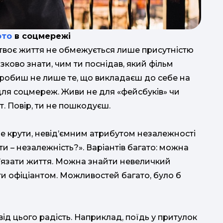
Зати
ото
в соцмережі
о твоє життя не обмежується лише присутністю
зково знати, чим ти поснідав, який фільм
и робиш не лише те, що викладаєш до себе на
для соцмереж. Живи не для «фейсбуків» чи
т. Повір, ти не пошкодуєш.
по
 не крути, невід’ємним атрибутом незалежності
яти – незалежність?». Варіантів багато: можна
в’язати життя. Можна знайти невеличкий
ти офіціантом. Можливостей багато, було б
д цього радість. Наприклад, поїдь у притулок