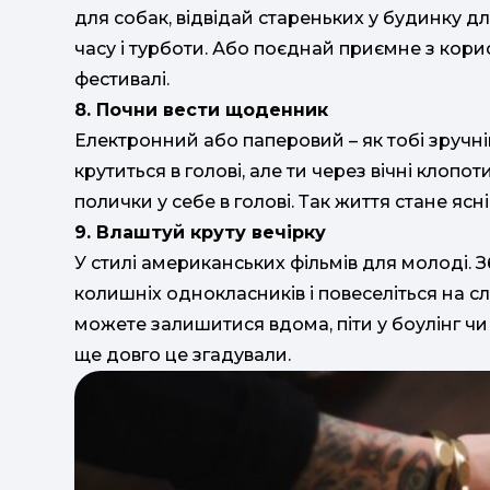
для собак, відвідай стареньких у будинку д
часу і турботи. Або поєднай приємне з кори
фестивалі.
8. Почни вести щоденник
Електронний або паперовий – як тобі зручні
крутиться в голові, але ти через вічні клопо
полички у себе в голові. Так життя стане ясн
9. Влаштуй круту вечірку
У стилі американських фільмів для молоді. 
колишніх однокласників і повеселіться на сл
можете залишитися вдома, піти у боулінг чи
ще довго це згадували.