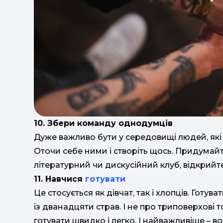
10. Збери команду однодумців
Дуже важливо бути у середовищі людей, які т
Оточи себе ними і створіть щось. Придумайте
літературний чи дискусійний клуб, відкрийт
11. Навчися
готувати
Це стосується як дівчат, так і хлопців. Готув
із дванадцяти страв. І не про триповерхові т
готувати швидко і легко. І найважливіше – в