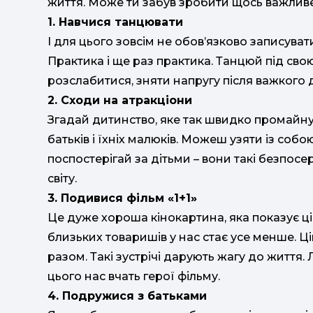
життя. Може ти забув зробити щось важливе
1. Навчися танцювати
І для цього зовсім не обов’язково записувати
Практика і ще раз практика. Танцюй під сво
розслабитися, зняти напругу після важкого 
2. Сходи на атракціони
Згадай дитинство, яке так швидко промайну
батьків і їхніх малюків. Можеш узяти із соб
поспостерігай за дітьми – вони такі безпосе
світу.
3. Подивися фільм «1+1»
Це дуже хороша кінокартина, яка показує ці
близьких товаришів у нас стає усе менше. Ц
разом. Такі зустрічі дарують жагу до життя.
цього нас вчать герої фільму.
4. Подружися з батьками