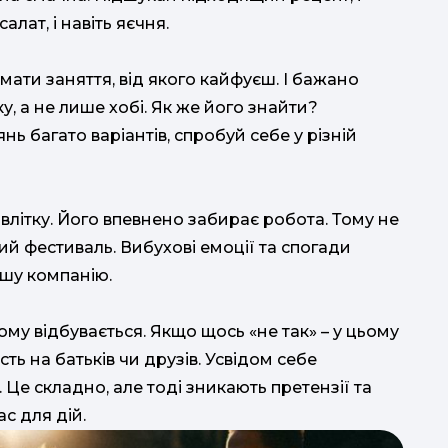
алат, і навіть яєчня.
мати заняття, від якого кайфуєш. І бажано
 а не лише хобі. Як же його знайти?
ь багато варіантів, спробуй себе у різній
 влітку. Його впевнено забирає робота. Тому не
й фестиваль. Вибухові емоції та спогади
ошу компанію.
ьому відбувається. Якщо щось «не так» – у цьому
ть на батьків чи друзів. Усвідом себе
 Це складно, але тоді зникають претензії та
с для дій.