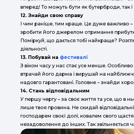
вперед! То можуть бути як бутерброди, так і с
12. Знайди свою справу
І чим раніше, тим краще. Це дуже важливо – 
зробити його джерелом отримання прибутку,
Поміркуй, що дається тобі найкраще? Розглян
діяльності.
13. Побувай на
фестивалі
З віком часу у нас стає усе менше. Особливо
втрачай його дарма і вирушай на найближчи
надовго гарантовані. Головне – знайди хор
14. Стань відповідальним
У першу чергу – за своє життя та усе, що в н
лише твоя провина. Не скидай відповідальніс
господарем своєї долі, ковалем свого щастя.
незадоволення до інших. Так звільняється ча