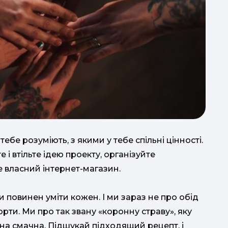
ебе розуміють, з якими у тебе спільні цінності.
 і втільте ідею проекту, організуйте
е власний інтернет-магазин.
ати повинен уміти кожен. І ми зараз не про обід
орти. Ми про так звану «коронну страву», яку
она смачна. Підшукай підходящий рецепт, і