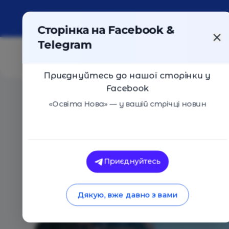
Про портал
Реклама
Контакти
Сторінка на Facebook &
Telegram
Приєднуйтесь до нашої сторінки у
Facebook
Головна
/
Статті
/
20 речей, які варто зробити до 20 
«Освіта Нова» — у вашій стрічці новин
Освіта Нова
20 речей, які варто
Приєднуйтесь
05.10.2017
9361
0
Дякую, вже давно з вами