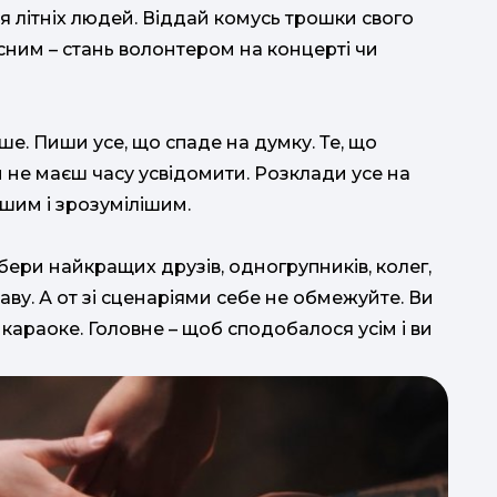
ля літніх людей. Віддай комусь трошки свого
сним – стань волонтером на концерті чи
ше. Пиши усе, що спаде на думку. Те, що
ти не маєш часу усвідомити. Розклади усе на
ішим і зрозумілішим.
Збери найкращих друзів, одногрупників, колег,
аву. А от зі сценаріями себе не обмежуйте. Ви
 караоке. Головне – щоб сподобалося усім і ви