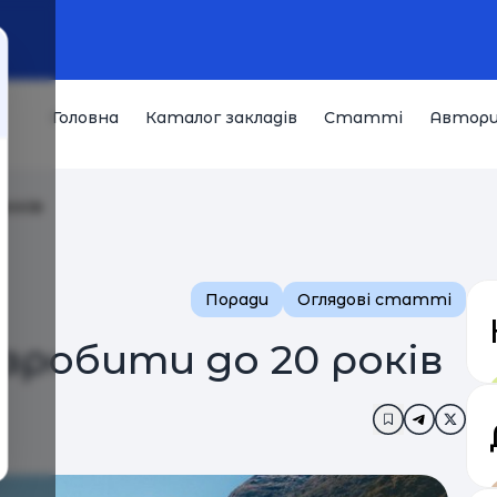
Головна
Каталог закладів
Статті
Автор
років
Поради
Оглядові статті
 зробити до 20 років
Додати в за