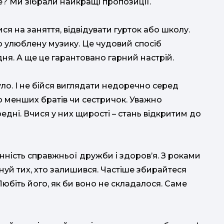
? Ми зібрали найкращі пропозиції.
ся на заняття, відвідувати гурток або школу.
ю улюблену музику. Це чудовий спосіб
дня. А ще це гарантовано гарний настрій.
ло. І не бійся виглядати недоречно серед
ою менших братів чи сестричок. Уважно
мо
редні. Вчися у них щирості – стань відкритим до
та ц
для
нність справжньої дружби і здоров’я. З роками
інуй тих, хто залишився. Частіше збирайтеся
 Любіть його, як би воно не складалося. Саме