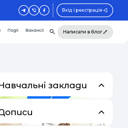
Вхід і реєстрація
и
Події
Вакансії
Написати в блог
Навчальні заклади
Дописи
кладки