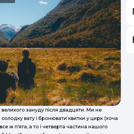
«
п
великого зануду після двадцяти. Ми не
солодку вату і бронювати квитки у цирк (хоча
 все ж п’ята, а то і четверта частина нашого