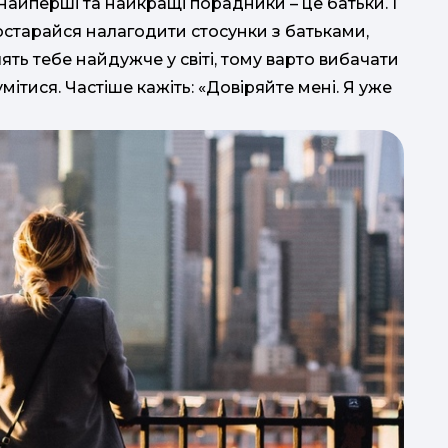
найперші та найкращі порадники – це батьки. І
в
старайся налагодити стосунки з батьками,
лять тебе найдужче у світі, тому варто вибачати
мітися. Частіше кажіть: «Довіряйте мені. Я уже
е