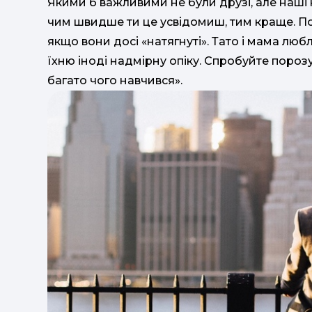
Якими б важливими не були друзі, але наші 
чим швидше ти це усвідомиш, тим краще. По
якщо вони досі «натягнуті». Тато і мама люб
їхню іноді надмірну опіку. Спробуйте порозу
багато чого навчився».