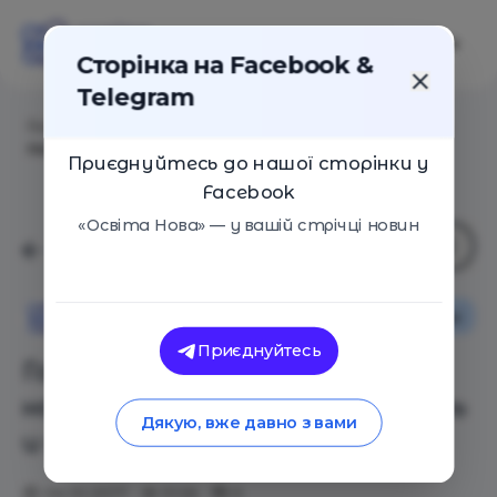
Сторінка на Facebook &
Telegram
Головна
/
Статті
/
Годное образование: как научить
поколение Z думать и идти к успеху
Приєднуйтесь до нашої сторінки у
Facebook
«Освіта Нова» — у вашій стрічці новин
Поради
Освіта Нова
Приєднуйтесь
Годное образование: как
научить поколение Z думать
Дякую, вже давно з вами
и идти к успеху
04.10.2017
5126
0