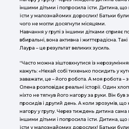
іншими дітьми і попросила їсти. Дитина, що
їсти у малознайомих дорослих! Батьки були 
чого не могли досягнути місяцями.
Навчання у групі з іншими дітками сприяє п
вбиральні, вона активна і життєрадісна. Такі
Лаура – це результат великих зусиль.
“Часто можна зіштовхнутися із нерозумінням
кажуть: «Нехай собі тихенько посидить у кут
заважати, це – його робота. А моя робота –
Олена розповідає реальні історії. Один хлоп
ніхто не тягнув його нагору за руки. Він був
просидів і другий день. А коли зрозумів, що 
нагору у групу. Через тиждень дитина сама п
іншими дітьми і попросила їсти. Дитина, що
їсти у малознайомих дорослих! Батьки були 