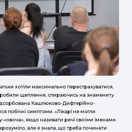
Батьки хотіли максимально перестрахуватися,
е робили щеплення, спираючись на знамениту
(Адсорбована Кашлюково-Дифтерійно-
ися побічні симптоми. «Лікарі не могли
у-«овоча», якщо називати речі своїми іменами.
 зрозуміло, але я знала, що треба починати