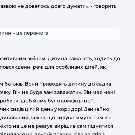
 назвою не довелось довго думати», - говорить
ини – це перемога.
озитивним змінам. Дитина сама їсть, ходить до
 повсякденні речі для особливих дітей, як
 батьків. Вони приводять дитину до садка і
очку. Він не буде вам заважати». Він має мені
 зробити, щоб йому було комфортно”.
чик сидів цілий день у коридорі. Звичайно,
 здивований, чекав, що силуватимуть. Там він
ніхто на це не реагує, вирішив сам піднятися
іднялася на другий поверх, сіла за стіл з