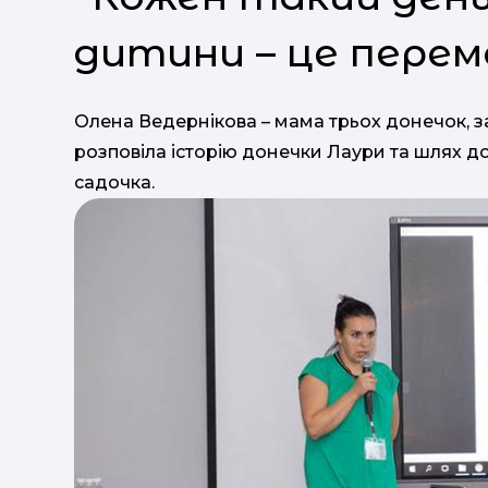
дитини – це перем
Олена Ведернікова – мама трьох донечок, з
розповіла історію донечки Лаури та шлях д
садочка.