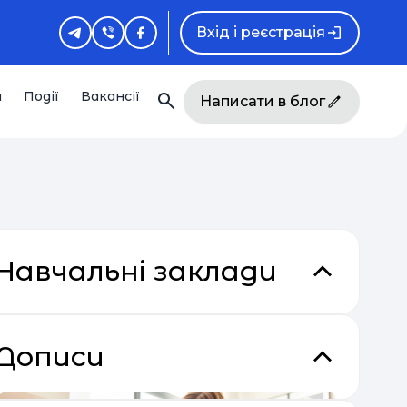
Вхід і реєстрація
и
Події
Вакансії
Написати в блог
Навчальні заклади
Дописи
кладки