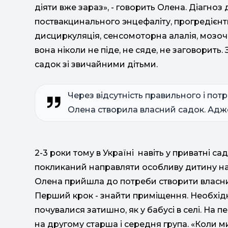
діяти вже зараз», - говорить Олена. Діагноз 
поствакцинального энцефаліту, прогредієнтн
дисциркуляція, сенсомоторна алалія, мозоч
вона ніколи не піде, не сяде, не заговорить.
садок зі звичайними дітьми.
Через відсутність правильного і пот
Олена створила власний садок. Адже
2-3 роки тому в Україні навіть у приватні с
покликаний направляти особливу дитину на 
Олена прийшла до потреби створити власний
Перший крок - знайти приміщення. Необхід
почувалися затишно, як у бабусі в селі. На 
на другому старша і середня група. «Коли м