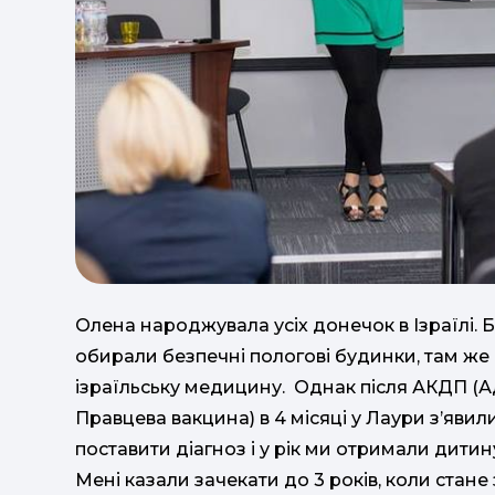
Олена народжувала усіх донечок в Ізраїлі. 
обирали безпечні пологові будинки, там ж
ізраїльську медицину. Однак після АКДП 
Правцева вакцина) в 4 місяці у Лаури з’явил
поставити діагноз і у рік ми отримали дитин
Мені казали зачекати до 3 років, коли стане