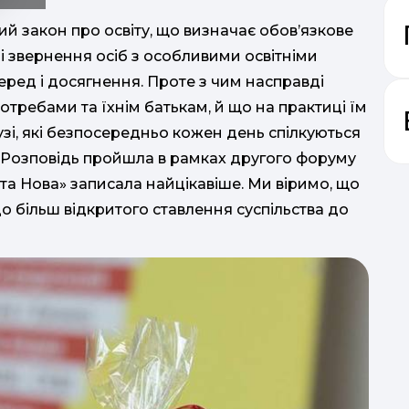
й закон про освіту, що визначає обов’язкове
зі звернення осіб з особливими освітніми
еред і досягнення. Проте з чим насправді
требами та їхнім батькам, й що на практиці їм
узі, які безпосередньо кожен день спілкуються
х. Розповідь пройшла в рамках другого форуму
віта Нова» записала найцікавіше. Ми віримо, що
 більш відкритого ставлення суспільства до