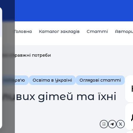
Головна
Каталог закладів
Статті
Автор
а їхні справжні потреби
Інтерв'ю
Освіта в Україні
Оглядові статті
бливих дітей та їхні
Додати в за