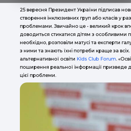
25 вересня Президент України підписав нови
створення інклюзивних груп або класів у ра
проблемами. Звичайно це - великий крок вп
доводиться стикатися дітям з особливими по
необхідно, розповіли матусі та експерти гал
з ними та знають їхні потреби краще за всі
альтернативної освіти
Kids Club Forum
. «Ос
поширення реальної інформації призведе до
цієї проблеми.