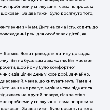
 має проблеми у спілкуванні, сама попросила
шоковані. За два тижні було досягнуто того,
озитивним змінам. Дитина сама їсть, ходить до
 повсякденні речі для особливих дітей, як
 батьків. Вони приводять дитину до садка і
очку. Він не буде вам заважати». Він має мені
 зробити, щоб йому було комфортно”.
чик сидів цілий день у коридорі. Звичайно,
 здивований, чекав, що силуватимуть. Там він
ніхто на це не реагує, вирішив сам піднятися
іднялася на другий поверх, сіла за стіл з
 має проблеми у спілкуванні, сама попросила
шоковані. За два тижні було досягнуто того,