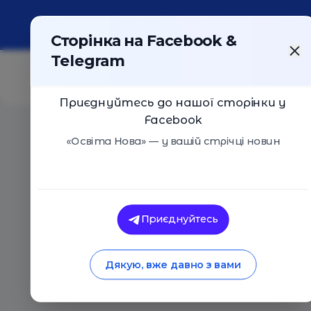
Про портал
Реклама
Контакти
Сторінка на Facebook &
Telegram
Приєднуйтесь до нашої сторінки у
Facebook
Головна
/
Статті
/
Три історії про особливих дітей т
«Освіта Нова» — у вашій стрічці новин
Марія Іващенко
Три історії про осо
Приєднуйтесь
справжні потреби
Дякую, вже давно з вами
02.10.2017
14130
0