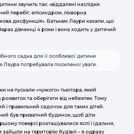
дитини звучить так: «віддалені наслідки
ий перебіг, епісиндром, лікворна
кова дисфункція». Батькам Лаури казали, що
 Зараз дівчинці 4 роки і вона ходить у дитячий
рібного садка для її особливої дитини
 Лаура потребувала посиленої уваги.
адки не пускали «чужого» тьютора, який
розвиток та оберігати від небезпек. Тому
 і правильний садочок для таких дітей.
ний був приватний будинок, щоб діти
першому поверсі розташувалися яслі і їдальня,
и зайшли на територію будівлі – я одразу