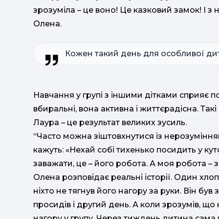
зрозуміла – це воно! Це казковий замок! І з
Олена.
Кожен такий день для особливої дит
Навчання у групі з іншими дітками сприяє п
вбиральні, вона активна і життєрадісна. Такі
Лаура – це результат великих зусиль.
“Часто можна зіштовхнутися із нерозумінням
кажуть: «Нехай собі тихенько посидить у кут
заважати, це – його робота. А моя робота –
Олена розповідає реальні історії. Один хлоп
ніхто не тягнув його нагору за руки. Він був
просидів і другий день. А коли зрозумів, що 
нагору у групу. Через тиждень дитина сама п