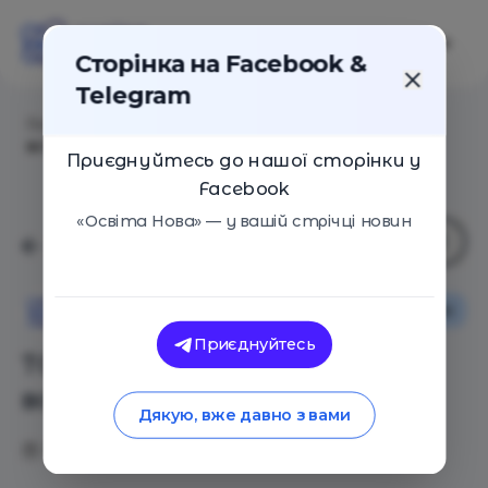
Сторінка на Facebook &
Telegram
Головна
/
Статті
/
ТОП-10 ВНЗ: які виші обирали
вступники цього року
Приєднуйтесь до нашої сторінки у
Facebook
«Освіта Нова» — у вашій стрічці новин
Освіта в Україні
Освіта Нова
Приєднуйтесь
ТОП-10 ВНЗ: які виші обирали
вступники цього року
Дякую, вже давно з вами
25.09.2017
2699
0