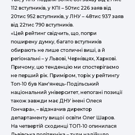
112 вступників, у КПІ – 50тис 226 заяв від
20тис 952 вступників, у ЛНУ – 48тис 937 заяв
від 22тис 790 вступників.
«Цей рейтинг свідчить, що, попри
поширену думку, багато вступників
обирають не лише столичні виші, а й
регіональні – у Львові, Чернівцях, Харкові.
Причому, цю тенденцію ми спостерігаємо
не перший рік. Приміром, торік у рейтингу
Топ-10 був Кам'янець-Подільський
національний університет, непогані позиції
також завжди має ДНУ імені Олеся
Гончара», – відзначив директор
департаменту вищої освіти Олег Шаров.
На четвертій сходинці ТОП-10 опинилася
Львівська політехніка – туди надійшло