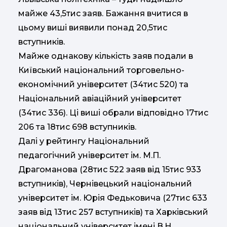
майже 43,5тис заяв. Бажання вчитися в
цьому виші виявили понад 20,5тис
вступників.
Майже однакову кількість заяв подали в
Київський національний торговельно-
економічний університет (34тис 520) та
Національний авіаційний університет
(34тис 336). Ці виші обрали відповідно 17тис
206 та 18тис 698 вступників.
Далі у рейтингу Національний
педагогічний університет ім. М.П.
Драгоманова (28тис 522 заяв від 15тис 933
вступників), Чернівецький національний
університет ім. Юрія Федьковича (27тис 633
заяв від 13тис 257 вступників) та Харківський
національний університет імені В.Н.