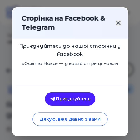
Сторінка на Facebook &
Telegram
Головна
/
Статті
/
Як знайти найкращу школу для
своєї дитини
Приєднуйтесь до нашої сторінки у
Facebook
«Освіта Нова» — у вашій стрічці новин
Освіта в Україні
Поради
Освіта Нова
Приєднуйтесь
Як знайти найкращу школу
для своєї дитини
Дякую, вже давно з вами
21.09.2017
2899
0