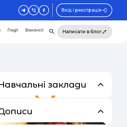
Вхід і реєстрація
и
Події
Вакансії
Написати в блог
Навчальні заклади
Дописи
кладки