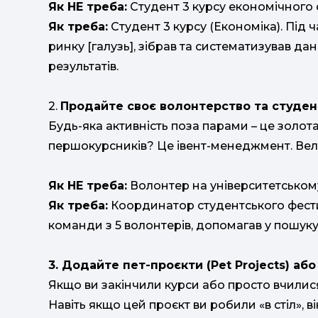
Як НЕ треба:
Студент 3 курсу економічного 
Як треба:
Студент 3 курсу (Економіка). Під 
ринку [галузь], зібрав та систематизував да
результатів.
2.
Продайте своє волонтерство та студент
Будь-яка активність поза парами – це золот
першокурсників? Це івент-менеджмент. Вели
Як НЕ треба:
Волонтер на університетському
Як треба:
Координатор студентського фестив
команди з 5 волонтерів, допомагав у пошуку
3. Додайте пет-проєкти (Pet Projects) аб
Якщо ви закінчили курси або просто вчилися
Навіть якщо цей проєкт ви робили «в стіл», ві