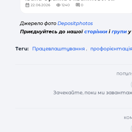
22.06.2026
1240
0
програмування
Джерело фото
Depositphotos
Приєднуйтесь до нашої
сторінки
і
групи
у
Теги:
Працевлаштування
,
профорієнтаці
ПОПУЛЯ
Зачекайте, поки ми завантаж
КОМ