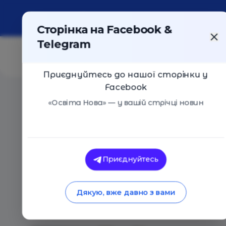
Про портал
Реклама
Контакти
Сторінка на Facebook &
Telegram
Приєднуйтесь до нашої сторінки у
Facebook
Головна
/
Статті
/
4 поради студентам, як скласти р
«Освіта Нова» — у вашій стрічці новин
Освіта Нова
4 поради студента
Приєднуйтесь
резюме, якщо ще н
Дякую, вже давно з вами
24.06.2026
346
0