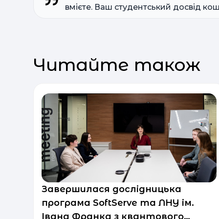
вмієте. Ваш студентський досвід кош
Читайте також
Завершилася дослідницька
програма SoftServe та ЛНУ ім.
Івана Франка з квантового