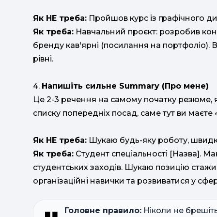
Як НЕ треба:
Пройшов курс із графічного ди
Як треба:
Навчальний проєкт: розробив конц
бренду кав'ярні (посилання на портфоліо). В
рівні.
4.
Напишіть сильне Summary (Про мене)
Це 2-3 речення на самому початку резюме, я
списку попередніх посад, саме тут ви маєт
Як НЕ треба:
Шукаю будь-яку роботу, швидко
Як треба:
Студент спеціальності [Назва]. Маю
студентських заходів. Шукаю позицію стажист
організаційні навички та розвиватися у сфер
Головне правило:
Ніколи не брешіть