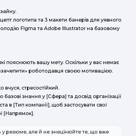
зайну.
епт логотипа та 3 макети банерів для уявного
олодію Figma та Adobe Illustrator на базовому
кі пояснюють вашу мету. Оскільки у вас немає
е «зачепити» роботодавця своєю мотивацією.
ко
 вчуся, стресостійкий.
 базові знання у [Сфера] та досвід організації
а в [Тип компанії], щоб застосувати свої
і [Напрямок].
 у резюме, але й не знецінюйте те, що вже