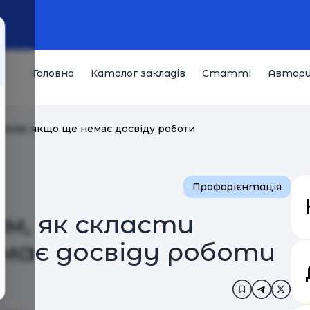
Головна
Каталог закладів
Статті
Автор
езюме, якщо ще немає досвіду роботи
Профорієнтація
м, як скласти
емає досвіду роботи
Додати в за