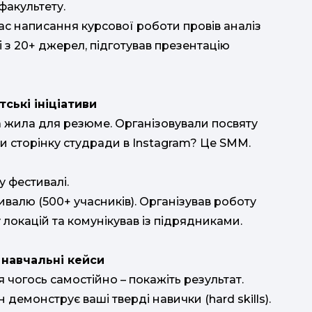
хви
факультету.
час написання курсової роботи провів аналіз
м
м
ні з 20+ джерел, підготував презентацію
б
ви
ські ініціативи
а жила для резюме. Організовували посвяту
 сторінку студради в Instagram? Це SMM.
 фестивалі.
алю (500+ учасників). Організував роботу
з
 локацій та комунікував із підрядниками.
о навчальні кейси
 чогось самостійно – покажіть результат.
у
н демонструє ваші тверді навички (hard skills).