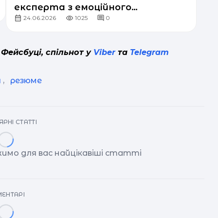
експерта з емоційного
24.06.2026
1025
0
інтелекту
 Фейсбуці, спільнот у
Viber
та
Telegram
я
,
резюме
РНІ СТАТТІ
имо для вас найцікавіші статті
ЕНТАРІ