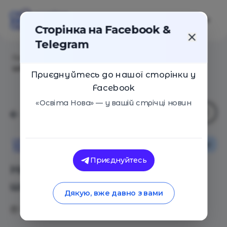
Сторінка на Facebook &
Telegram
Головна
/
Статті
/
Несчастные украинские
школьники
Приєднуйтесь до нашої сторінки у
Facebook
«Освіта Нова» — у вашій стрічці новин
Освіта в Україні
Освіта Нова
Приєднуйтесь
Несчастные украинские
школьники
Дякую, вже давно з вами
17.03.2017
3488
0