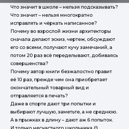
Что значит в школе – нельзя подсказывать?
Что значит – нельзя многократно
исправлять и чёркать написанное?
Почему во взрослой жизни архитекторы
сначала делают эскиз, чертеж, обсуждают
его со всеми, получают кучу замечаний, а
потом 20 раз всё переделывают, добиваясь
совершенства?
Почему автор книги безжалостно правит
её 10 раз, прежде чем она приобретает
окончательный товарный вид и
отправляется в печать?
Даже в спорте дают три попытки и
выбирают лучшую, заметьте, а не среднюю.
А в прыжках в длину – дают аж 6 попыток.
И только несчастного школьника (!)