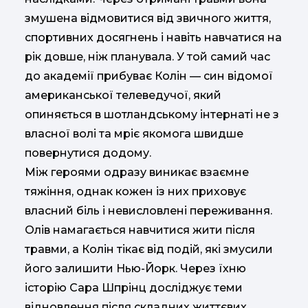
змушена відмовитися від звичного життя,
спортивних досягнень і навіть навчатися на
рік довше, ніж планувала. У той самий час
до академії прибуває Колін — син відомої
американської телеведучої, який
опиняється в шотландському інтернаті не з
власної волі та мріє якомога швидше
повернутися додому.
Між героями одразу виникає взаємне
тяжіння, однак кожен із них приховує
власний біль і невисловлені переживання.
Олів намагається навчитися жити після
травми, а Колін тікає від подій, які змусили
його залишити Нью-Йорк. Через їхню
історію Сара Шпрінц досліджує теми
відновлення після складних життєвих