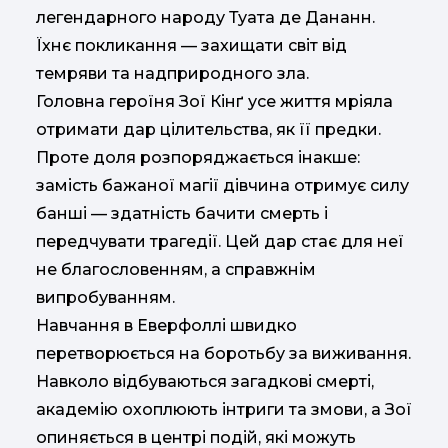
легендарного народу Туата де Дананн.
Їхнє покликання — захищати світ від
темряви та надприродного зла.
Головна героїня Зої Кінґ усе життя мріяла
отримати дар цілительства, як її предки.
Проте доля розпоряджається інакше:
замість бажаної магії дівчина отримує силу
банші — здатність бачити смерть і
передчувати трагедії. Цей дар стає для неї
не благословенням, а справжнім
випробуванням.
Навчання в Еверфоллі швидко
перетворюється на боротьбу за виживання.
Навколо відбуваються загадкові смерті,
академію охоплюють інтриги та змови, а Зої
опиняється в центрі подій, які можуть