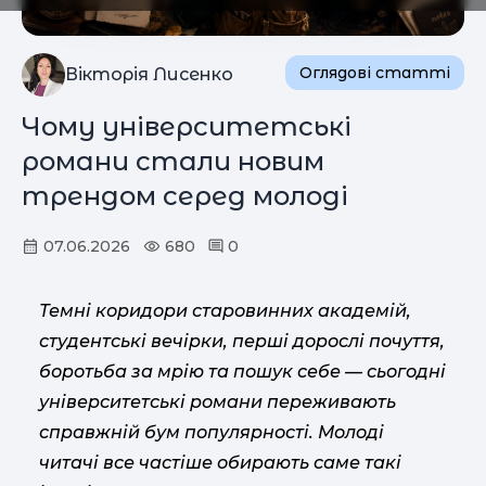
Оглядові статті
Вікторія Лисенко
Чому університетські
романи стали новим
трендом серед молоді
07.06.2026
680
0
Темні коридори старовинних академій,
студентські вечірки, перші дорослі почуття,
боротьба за мрію та пошук себе — сьогодні
університетські романи переживають
справжній бум популярності. Молоді
читачі все частіше обирають саме такі