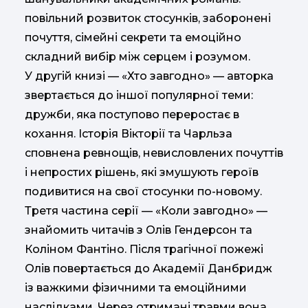
повільний розвиток стосунків, заборонені
почуття, сімейні секрети та емоційно
складний вибір між серцем і розумом.
У другій книзі — «Хто завгодно» — авторка
звертається до іншої популярної теми:
дружби, яка поступово переростає в
кохання. Історія Вікторії та Чарльза
сповнена ревнощів, невисловлених почуттів
і непростих рішень, які змушують героїв
подивитися на свої стосунки по-новому.
Третя частина серії — «Коли завгодно» —
знайомить читачів з Олів Гендерсон та
Коліном Фантіно. Після трагічної пожежі
Олів повертається до Академії Данбридж
із важкими фізичними та емоційними
наслідками. Через отримані травми вона