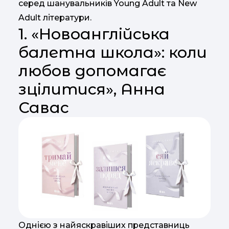
серед шанувальників Young Adult та New
Adult літератури.
1. «Новоанглійська
балетна школа»: коли
любов допомагає
зцілитися», Анна
Савас
Однією з найяскравіших представниць