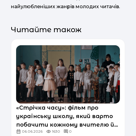
найулюбленіших жанрів молодих читачів.
Читайте також
«Стрічка часу»: фільм про
українську школу, який варто
побачити кожному вчителю й
06.06.2026
1630
0
батькам