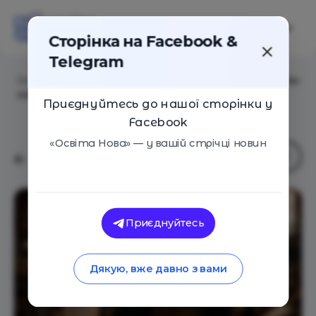
Сторінка на Facebook &
Telegram
Головна
/
Статті
/
Чому університетські романи стали
новим трендом серед молоді
Приєднуйтесь до нашої сторінки у
Facebook
«Освіта Нова» — у вашій стрічці новин
Приєднуйтесь
Дякую, вже давно з вами