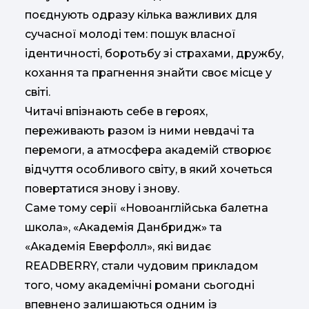
поєднують одразу кілька важливих для
сучасної молоді тем: пошук власної
ідентичності, боротьбу зі страхами, дружбу,
кохання та прагнення знайти своє місце у
світі.
Читачі впізнають себе в героях,
переживають разом із ними невдачі та
перемоги, а атмосфера академій створює
відчуття особливого світу, в який хочеться
повертатися знову і знову.
Саме тому серії «Новоанглійська балетна
школа», «Академія Данбридж» та
«Академія Еверфолл», які видає
READBERRY, стали чудовим прикладом
того, чому академічні романи сьогодні
впевнено залишаються одним із