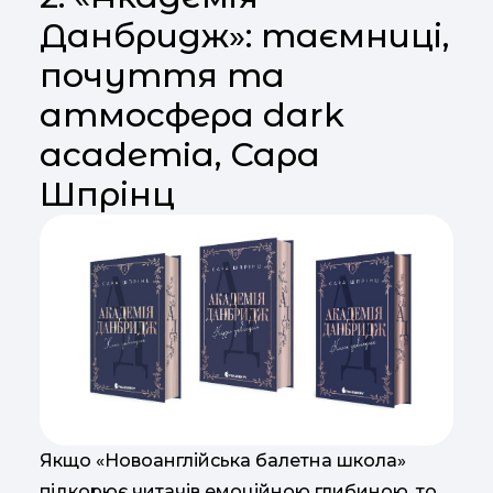
Данбридж»: таємниці,
почуття та
атмосфера dark
academia, Сара
Шпрінц
Якщо «Новоанглійська балетна школа»
підкорює читачів емоційною глибиною, то