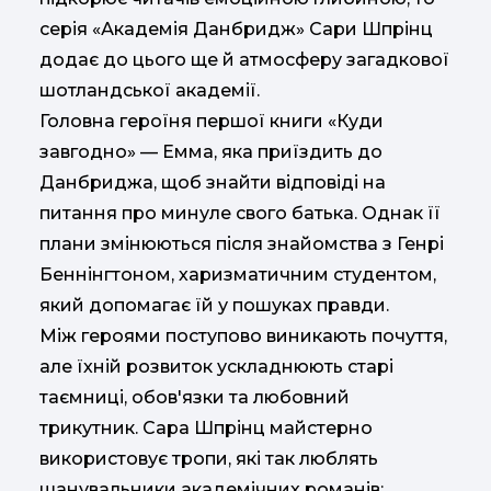
серія «Академія Данбридж» Сари Шпрінц
додає до цього ще й атмосферу загадкової
шотландської академії.
Головна героїня першої книги «Куди
завгодно» — Емма, яка приїздить до
Данбриджа, щоб знайти відповіді на
питання про минуле свого батька. Однак її
плани змінюються після знайомства з Генрі
Беннінгтоном, харизматичним студентом,
який допомагає їй у пошуках правди.
Між героями поступово виникають почуття,
але їхній розвиток ускладнюють старі
таємниці, обов'язки та любовний
трикутник. Сара Шпрінц майстерно
використовує тропи, які так люблять
шанувальники академічних романів: