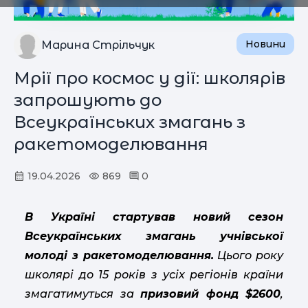
Новини
Марина Стрільчук
Мрії про космос у дії: школярів
запрошують до
Всеукраїнських змагань з
ракетомоделювання
19.04.2026
869
0
В Україні стартував новий сезон
Всеукраїнських змагань учнівської
молоді з ракетомоделювання.
Цього року
школярі до 15 років з усіх регіонів країни
змагатимуться за
призовий фонд $2600
,