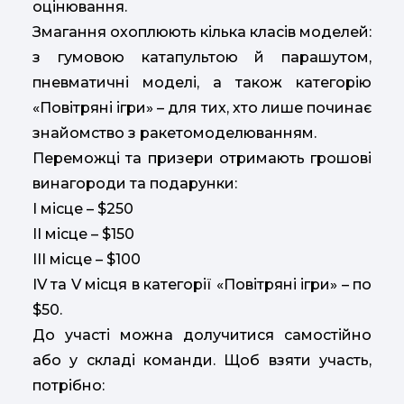
оцінювання.
Змагання охоплюють кілька класів моделей:
з гумовою катапультою й парашутом,
пневматичні моделі, а також категорію
«Повітряні ігри» – для тих, хто лише починає
знайомство з ракетомоделюванням.
Переможці та призери отримають грошові
винагороди та подарунки:
І місце – $250
ІІ місце – $150
ІІІ місце – $100
IV та V місця в категорії «Повітряні ігри» – по
$50.
До участі можна долучитися самостійно
або у складі команди. Щоб взяти участь,
потрібно: