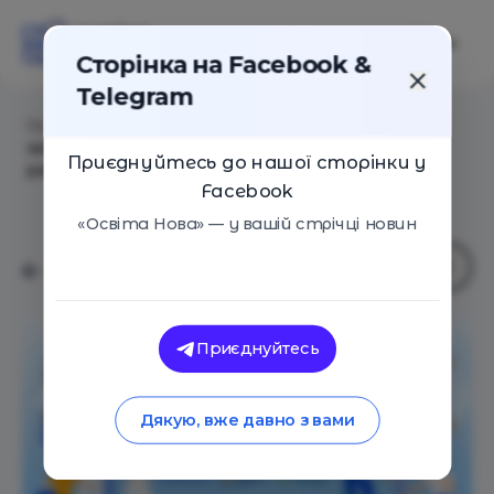
Сторінка на Facebook &
Telegram
Головна
/
Статті
/
Мрії про космос у дії: школярів
запрошують до Всеукраїнських змагань з
Приєднуйтесь до нашої сторінки у
ракетомоделювання
Facebook
«Освіта Нова» — у вашій стрічці новин
Приєднуйтесь
Дякую, вже давно з вами