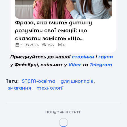
Фраза, яка вчить дитину
розуміти свої емоції: що
сказати замість «Що
19.04.2026
1827
0
сталося?»
Приєднуйтесь до нашої
сторінки
і
групи
у Фейсбуці, спільнот у
Viber
та
Telegram
Теги:
STEM-освіта
,
для школярів
,
змагання
,
технології
ПОПУЛЯРНІ СТАТТІ