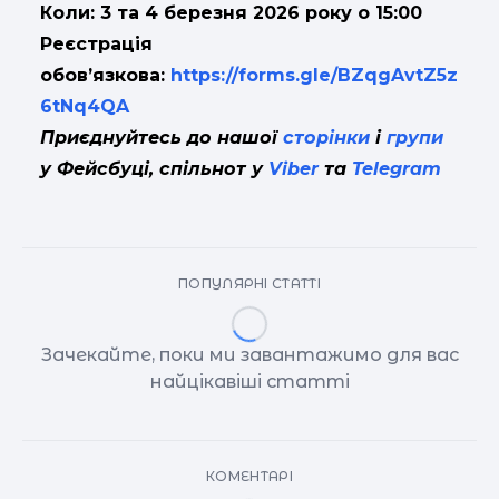
Коли: 3 та 4 березня 2026 року
о 15:00
Реєстрація
обов’язкова:
https://forms.gle/BZqgAvtZ5z
6tNq4QA
Приєднуйтесь до нашої
сторінки
і
групи
у Фейсбуці, спільнот у
Viber
та
Telegram
ПОПУЛЯРНІ СТАТТІ
Зачекайте, поки ми завантажимо для вас
найцікавіші статті
КОМЕНТАРІ