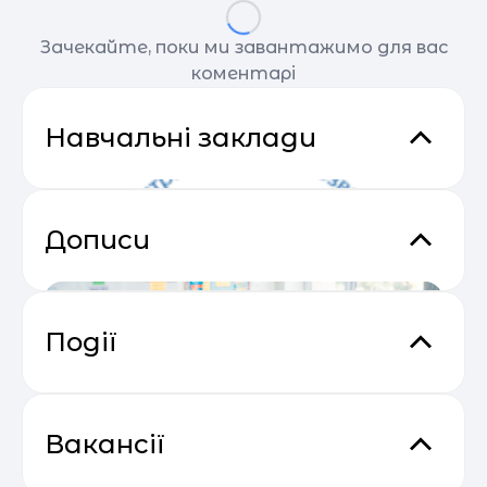
Зачекайте, поки ми завантажимо для вас
коментарі
Навчальні заклади
Дописи
Події
Email Profit: Секрети розсилок, що
04.05
продають
Вакансії
Бебі клаб (Львів)