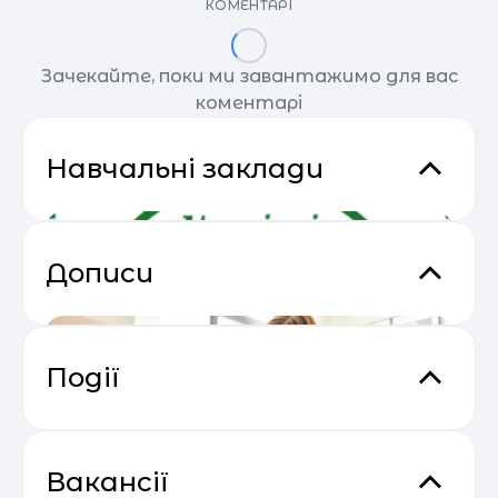
КОМЕНТАРІ
Зачекайте, поки ми завантажимо для вас
коментарі
Навчальні заклади
Дописи
Події
Email Profit: Секрети розсилок, що
04.05
продають
Вакансії