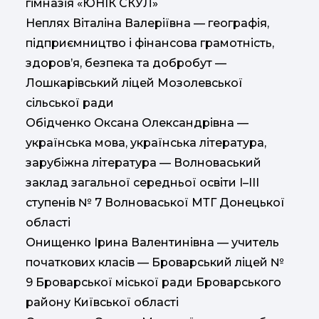
гімназія «ЮНІК СКУЛ»
Неплях Віталіна Валеріївна — географія,
підприємництво і фінансова грамотність,
здоров’я, безпека та добробут —
Лошкарівський ліцей Мозолевської
сільської ради
Обідченко Оксана Олександрівна —
українська мова, українська література,
зарубіжна література — Волноваський
заклад загальної середньої освіти І–ІІІ
ступенів № 7 Волноваської МТГ Донецької
області
Онищенко Ірина Валентинівна — учитель
початкових класів — Броварський ліцей №
9 Броварської міської ради Броварського
району Київської області