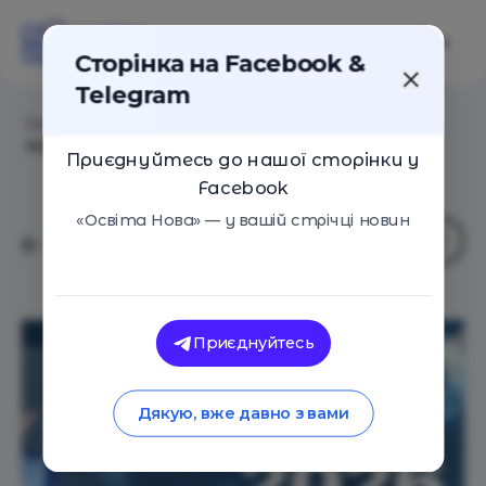
Сторінка на Facebook &
Telegram
Головна
/
Статті
/
Премія для вчителів «Ранкові
зорі-2026»: хто потрапив у півфінал
Приєднуйтесь до нашої сторінки у
Facebook
«Освіта Нова» — у вашій стрічці новин
Приєднуйтесь
Дякую, вже давно з вами