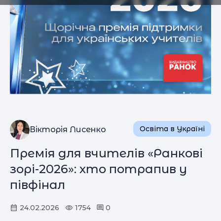
Освіта в Україні
Вікторія Лисенко
Премія для вчителів «Ранкові
зорі-2026»: хто потрапив у
півфінал
24.02.2026
1754
0