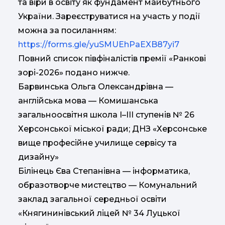
та віри в освіту як фундамент майбутнього
України. Зареєструватися на участь у події
можна за посиланням:
https://forms.gle/yuSMUEhPaEXB87yi7
Повний список півфіналістів премії «Ранкові
зорі-2026» подано нижче.
Барвинська Ольга Олександрівна —
англійська мова — Комишанська
загальноосвітня школа І–ІІІ ступенів № 26
Херсонської міської ради; ДНЗ «Херсонське
вище професійне училище сервісу та
дизайну»
Білінець Єва Степанівна — інформатика,
образотворче мистецтво — Комунальний
заклад загальної середньої освіти
«Княгининівський ліцей № 34 Луцької