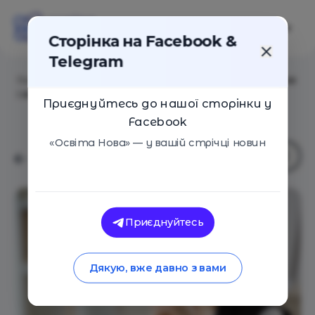
Сторінка на Facebook &
Telegram
Головна
/
Статті
/
Чому мозок обирає прості рішення
і як навчитися мислити системно
Приєднуйтесь до нашої сторінки у
Facebook
«Освіта Нова» — у вашій стрічці новин
Приєднуйтесь
Дякую, вже давно з вами