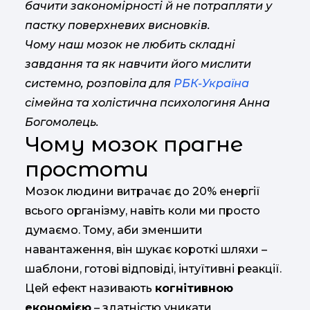
бачити закономірності й не потрапляти у
пастку поверхневих висновків.
Чому наш мозок не любить складні
завдання та як навчити його мислити
системно, розповіла для
РБК-Україна
сімейна та холістична психологиня Анна
Богомолець.
Чому мозок прагне
простоти
Мозок людини витрачає до 20% енергії
всього організму, навіть коли ми просто
думаємо. Тому, аби зменшити
навантаження, він шукає короткі шляхи –
шаблони, готові відповіді, інтуїтивні реакції.
Цей ефект називають
когнітивною
економією
– здатністю уникати