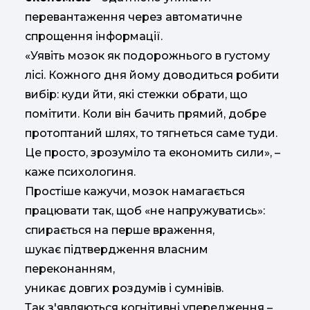
перевантаження через автоматичне
спрощення інформації.
«Уявіть мозок як подорожнього в густому
лісі. Кожного дня йому доводиться робити
вибір: куди йти, які стежки обрати, що
помітити. Коли він бачить прямий, добре
протоптаний шлях, то тягнеться саме туди.
Це просто, зрозуміло та економить сили», –
каже психологиня.
Простіше кажучи, мозок намагається
працювати так, щоб «не напружуватись»:
спирається на перше враження,
шукає підтвердження власним
переконанням,
уникає довгих роздумів і сумнівів.
Так з'являються когнітивні упередження –