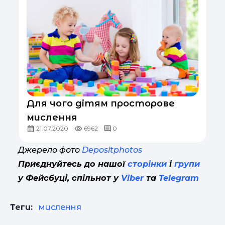
Для чого дітям просторове
мислення
21.07.2020
6962
0
Джерело фото
Depositphotos
Приєднуйтесь до нашої
сторінки
і
групи
у Фейсбуці, спільнот у
Viber
та
Telegram
Теги:
мислення