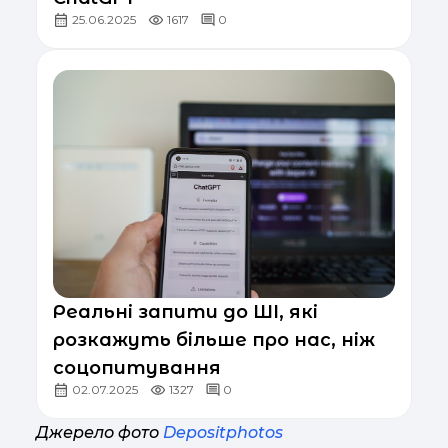
25.06.2025
1617
0
Реальні запити до ШІ, які
розкажуть більше про нас, ніж
соцопитування
02.07.2025
1327
0
Джерело фото
Depositphotos