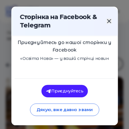
Сторінка на Facebook &
Telegram
Головна
/
Статті
/
ChatGPT і студенти: як штучний
інтелект змінює освіту просто зараз
Приєднуйтесь до нашої сторінки у
Facebook
«Освіта Нова» — у вашій стрічці новин
Приєднуйтесь
Дякую, вже давно з вами