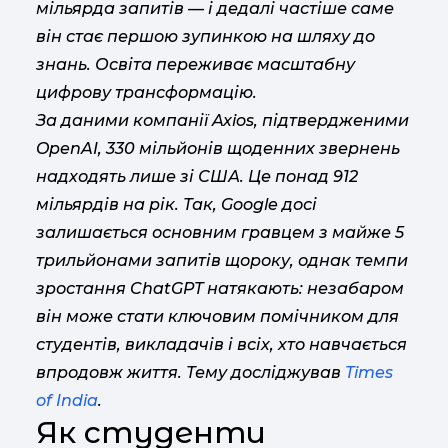
мільярда запитів — і дедалі частіше саме
він стає першою зупинкою на шляху до
знань. Освіта переживає масштабну
цифрову трансформацію.
За даними компанії
Axios
, підтвердженими
OpenAI, 330 мільйонів щоденних звернень
надходять лише зі США. Це понад 912
мільярдів на рік. Так, Google досі
залишається основним гравцем з майже 5
трильйонами запитів щороку, однак темпи
зростання ChatGPT натякають: незабаром
він може стати ключовим помічником для
студентів, викладачів і всіх, хто навчається
впродовж життя. Тему досліджував
Times
of India
.
Як студенти