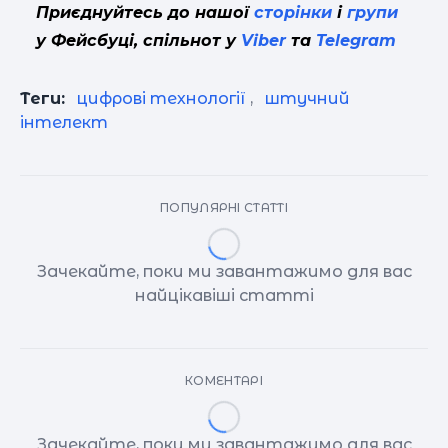
Приєднуйтесь до нашої
сторінки
і
групи
у Фейсбуці, спільнот у
Viber
та
Telegram
Теги:
цифрові технології
,
штучний
інтелект
ПОПУЛЯРНІ СТАТТІ
Зачекайте, поки ми завантажимо для вас
найцікавіші статті
КОМЕНТАРІ
Зачекайте, поки ми завантажимо для вас