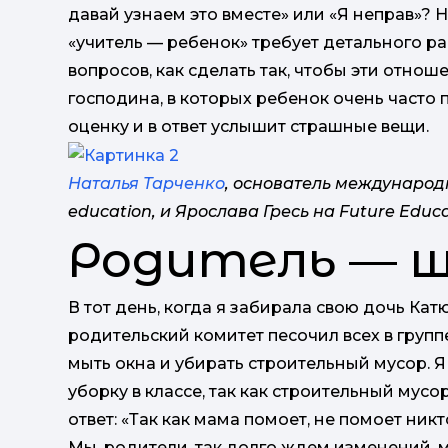
давай узнаем это вместе» или «Я неправ»? 
«учитель — ребенок» требует детального р
вопросов, как сделать так, чтобы эти отно
господина, в которых ребенок очень часто п
оценку и в ответ услышит страшные вещи.
Наталья Тарченко
, основатель международ
education, и Ярослава Гресь на Future Educ
Родитель — 
В тот день, когда я забирала свою дочь Кат
родительский комитет песочил всех в группе
мыть окна и убирать строительный мусор.
уборку в классе, так как строительный мусо
ответ: «Так как мама помоет, не помоет ник
Мы, родители, так долго ждем изменений, 