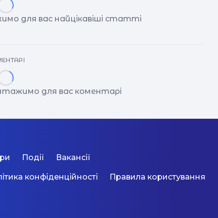
имо для вас найцікавіші статті
ЕНТАРІ
антажимо для вас коментарі
ори
Події
Вакансії
ітика конфіденційності
Правила користування