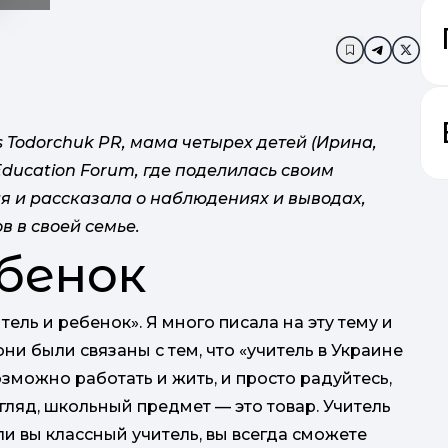
Додати в за
 Todorchuk PR, мама четырех детей (Ирина,
Education Forum, где поделилась своим
 и рассказала о наблюдениях и выводах,
в в своей семье.
бенок
т
тель и ребенок». Я много писала на эту тему и
ж
ни были связаны с тем, что «учитель в Украине
возможно работать и жить, и просто радуйтесь,
згляд, школьный предмет — это товар. Учитель
ли вы классный учитель, вы всегда сможете