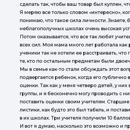
сделать так, чтобы ваш товар был куплен, 
Я меряю все только словом «интересно», ко
понимаю, что такое сила личности. Знаете, б
неблагополучных школах очень высокая усп
Потом оказывается, что все так любят учите
всех сил. Моя мама много лет работала как 
ученики так не хотели ее расстраивать, что
те, кто по остальным предметам были двое
Мы в семье как-то стали обсуждать этот во
подвергается ребенок, когда его публично 
оценки. Так как у меня четверо детей, у них
группы, и я бесконечно могу проводить с н
поставить оценки своим учителям. Старшие де
листики, как будто это был табель, и поста
в их школах. Три учителя получили 10 балло
И вот я думаю, насколько это возможно и пр