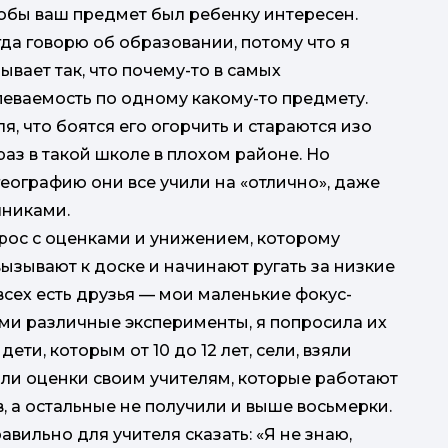
чтобы ваш предмет был ребенку интересен.
гда говорю об образовании, потому что я
ывает так, что почему-то в самых
т
еваемость по одному какому-то предмету.
ля, что боятся его огорчить и стараются изо
раз в такой школе в плохом районе. Но
розв
 географию они все учили на «отлично», даже
чниками.
прос с оценками и унижением, которому
вызывают к доске и начинают ругать за низкие
ч
 всех есть друзья — мои маленькие фокус-
ими различные эксперименты, я попросила их
ти, которым от 10 до 12 лет, сели, взяли
пров
вили оценки своим учителям, которые работают
МІС
в, а остальные не получили и выше восьмерки.
авильно для учителя сказать: «Я не знаю,