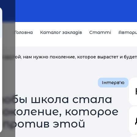
Головна
Каталог закладів
Статті
Автор
ла другой, нам нужно поколение, которое вырастет и буде
Інтерв'ю
Чтобы школа стала
поколение, которое
 против этой