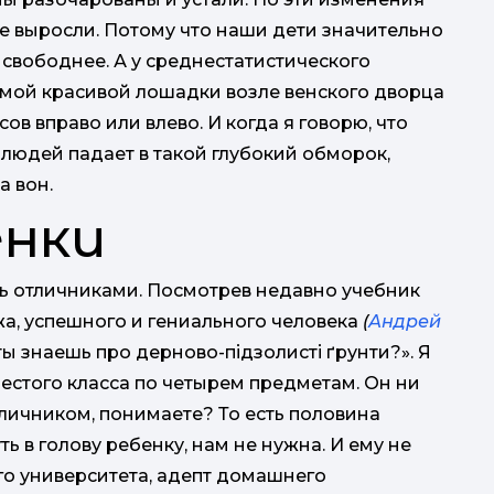
не выросли. Потому что наши дети значительно
о свободнее. А у среднестатистического
самой красивой лошадки возле венского дворца
ов вправо или влево. И когда я говорю, что
 людей падает в такой глубокий обморок,
а вон.
енки
ть отличниками. Посмотрев недавно учебник
жа, успешного и гениального человека
(
Андрей
ты знаешь про дерново-підзолисті ґрунти?». Я
естого класса по четырем предметам. Он ни
отличником, понимаете? То есть половина
 в голову ребенку, нам не нужна. И ему не
го университета, адепт домашнего