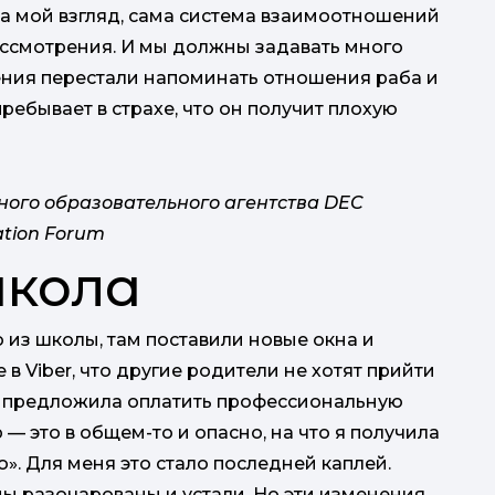
На мой взгляд, сама система взаимоотношений
ассмотрения. И мы должны задавать много
шения перестали напоминать отношения раба и
ребывает в страхе, что он получит плохую
ного образовательного агентства DEC
ation Forum
школа
ю из школы, там поставили новые окна и
в
 в Viber, что другие родители не хотят прийти
 Я предложила оплатить профессиональную
р — это в общем-то и опасно, на что я получила
то». Для меня это стало последней каплей.
мы разочарованы и устали. Но эти изменения