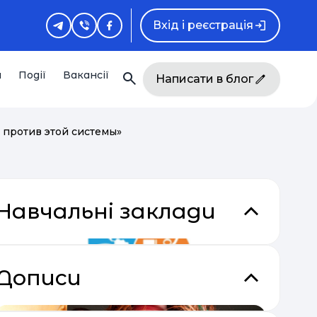
Вхід і реєстрація
и
Події
Вакансії
Написати в блог
т против этой системы»
Навчальні заклади
Дописи