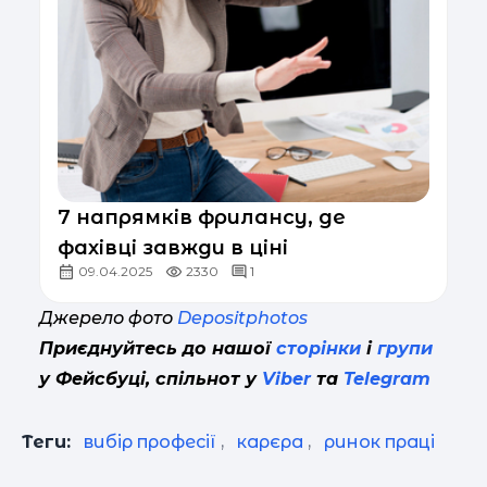
7 напрямків фрилансу, де
фахівці завжди в ціні
09.04.2025
2330
1
Джерело фото
Depositphotos
Приєднуйтесь до нашої
сторінки
і
групи
у Фейсбуці, спільнот у
Viber
та
Telegram
Теги:
вибір професії
,
карєра
,
ринок праці