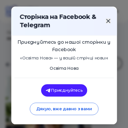
Сторінка на Facebook &
Telegram
Головна
/
Статті
/
Професійний вибір у 2025: що
важливіше — талант чи попит?
Приєднуйтесь до нашої сторінки у
Facebook
«Освіта Нова» — у вашій стрічці новин
Освіта Нова
Приєднуйтесь
Дякую, вже давно з вами