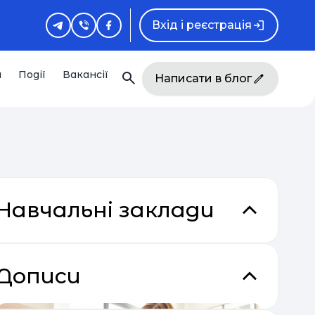
Вхід і реєстрація
и
Події
Вакансії
Написати в блог
Навчальні заклади
Дописи