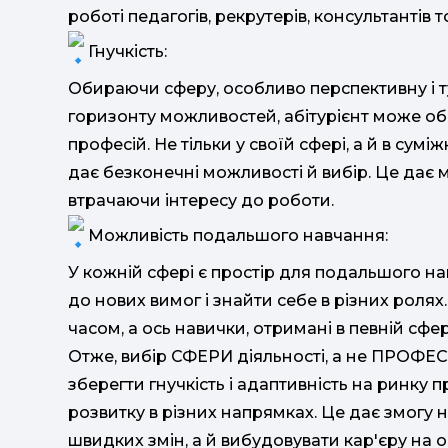
роботі педагогів, рекрутерів, консультантів 
Гнучкість:
Обираючи сферу, особливо перспективну і т
горизонту можливостей, абітурієнт може об
професій. Не тільки у своїй сфері, а й в сумі
дає безконечні можливості й вибір. Це дає
втрачаючи інтересу до роботи.
Можливість подальшого навчання:
У кожній сфері є простір для подальшого на
до нових вимог і знайти себе в різних ролях
часом, а ось навички, отримані в певній сфе
Отже, вибір СФЕРИ діяльності, а не ПРОФЕСІ
зберегти гнучкість і адаптивність на ринку 
розвитку в різних напрямках. Це дає змогу
швидких змін, а й вибудовувати кар'єру на ос