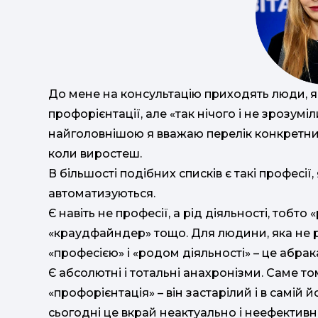
До мене на консультацію приходять люди, я
профорієнтації, але «так нічого і не зрозум
найголовнішою я вважаю перелік конкретни
коли виростеш.
В більшості подібних списків є такі професії,
автоматизуються.
Є навіть не професії, а рід діяльності, тобто
«краудфайндер» тощо. Для людини, яка не р
«професією» і «родом діяльності» – це абра
Є абсолютні і тотальні анахронізми. Саме то
«профорієнтація» – він застарілий і в самій й
сьогодні це вкрай неактуально і неефективн