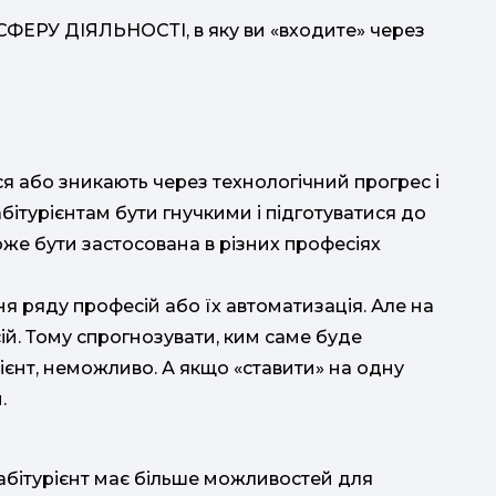
СФЕРУ ДІЯЛЬНОСТІ, в яку ви «входите» через
ся або зникають через технологічний прогрес і
бітурієнтам бути гнучкими і підготуватися до
оже бути застосована в різних професіях
 ряду професій або їх автоматизація. Але на
сій. Тому спрогнозувати, ким саме буде
рієнт, неможливо. А якщо «ставити» на одну
.
абітурієнт має більше можливостей для