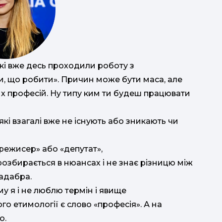
кі вже десь проходили роботу з
іли, що робити». Причин може бути маса, але
х професій. Ну типу ким ти будеш працювати
ц
 які взагалі вже не існують або зникають чи
 «режисер» або «депутат»,
спорт
озбирається в нюансах і не знає різницю між
кадабра.
С
му я і не люблю термін і явище
школа
ого етимології є слово «професія». А на
о.