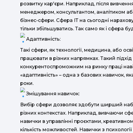
розвитку кар'єри. Наприклад, після вивчен
менеджером, консультантом, аналітиком або
бізнес-сфери. Сфера ІТ на сьогодні нарахов
тільки збільшуватись. Так само як і сфера б
Адаптивність:
Такі сфери, як технології, медицина, або ос
працювати в різних напрямках. Такий підхі
конкурентоспроможним на ринку праці навіть
«адаптивність» – одна з базових навичок, я
роки.
Змішування навичок:
Вибір сфери дозволяє здобути ширший набір
різних контекстах. Наприклад, вивчаючи с
навички в управлінні проєктами, креативном
кількість можливостей. Навички з психології 