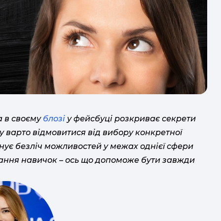
я
у
н
а в своєму
блозі
у фейсбуці розкриває секрети
у варто відмовитися від вибору конкретної
нує безліч можливостей у межах однієї сфери
т
днання навичок – ось що допоможе бути завжди
від