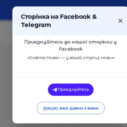
Про портал
Реклама
Контакти
Сторінка на Facebook &
Telegram
Приєднуйтесь до нашої сторінки у
Facebook
Головна
/
Статті
/
Обирай не професію, а сферу діяль
«Освіта Нова» — у вашій стрічці новин
Освіта Нова
Обирай не професію
Приєднуйтесь
діяльності: новий п
Дякую, вже давно з вами
профорієнтації