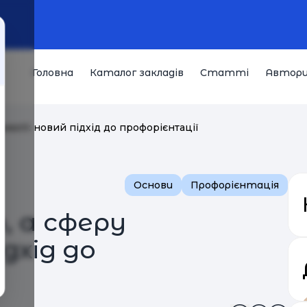
Головна
Каталог закладів
Статті
Автор
ності: новий підхід до профорієнтації
Основи
Профорієнтація
, а сферу
ідхід до