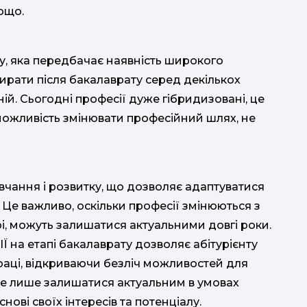
тощо.
у, яка передбачає наявність широкого
ирати після бакалаврату серед декількох
жній. Сьогодні професії дуже гібридизовані, це
 можливість змінювати професійний шлях, не
вчання і розвитку, що дозволяє адаптуватися
. Це важливо, оскільки професії змінюються з
рі, можуть залишатися актуальними довгі роки.
Ї на етапі бакалаврату дозволяє абітурієнту
праці, відкриваючи безліч можливостей для
 не лише залишатися актуальним в умовах
нові своїх інтересів та потенціалу.