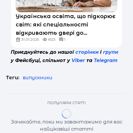
Українська освіта, що підкорює
світ: які спеціальності
відкривають двері до
31.01.2025
6123
1
міжнародних компаній
Приєднуйтесь до нашої
сторінки
і
групи
у Фейсбуці, спільнот у
Viber
та
Telegram
Теги:
випускники
ПОПУЛЯРНІ СТАТТІ
Зачекайте, поки ми завантажимо для вас
найцікавіші статті