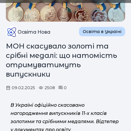
Освіта в Україні
Освіта Нова
МОН скасувало золоті та
срібні медалі: що натомість
отримуватимуть
випускники
09.02.2025
2508
0
В Україні офіційно скасовано
нагородження випускників 11-х класів
золотими та срібними медалями. Відтепер
у документах про освіту