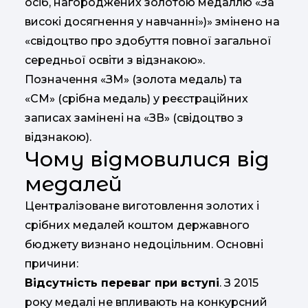
осіб, нагороджених золотою медаллю «За
високі досягнення у навчанні»)» змінено на
«свідоцтво про здобуття повної загальної
середньої освіти з відзнакою».
Позначення «ЗМ» (золота медаль) та
«СМ» (срібна медаль) у реєстраційних
записах замінені на «ЗВ» (свідоцтво з
відзнакою).
Чому відмовилися від
медалей
Централізоване виготовлення золотих і
срібних медалей коштом державного
бюджету визнано недоцільним. Основні
причини:
Відсутність переваг при вступі
. З 2015
року медалі не впливають на конкурсний