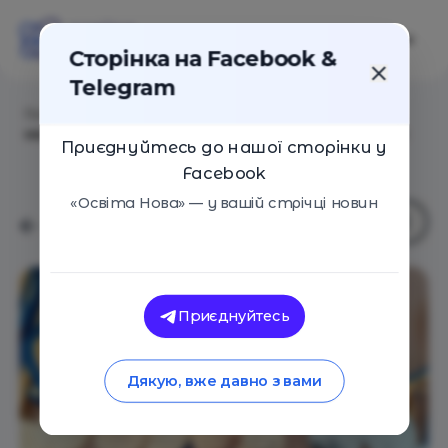
Сторінка на Facebook &
Telegram
Головна
/
Статті
/
МОН скасувало золоті та срібні
медалі: що натомість отримуватимуть випускники
Приєднуйтесь до нашої сторінки у
Facebook
«Освіта Нова» — у вашій стрічці новин
Приєднуйтесь
Дякую, вже давно з вами