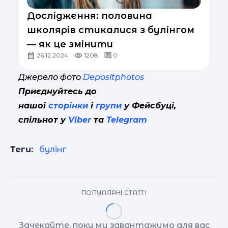
Дослідження: половина
школярів стикалися з булінгом
— як це змінити
26.12.2024
1208
0
Джерело фото
Depositphotos
Приєднуйтесь до
нашої
сторінки
і
групи
у Фейсбуці,
спільнот у
Viber
та
Telegram
Теги:
булінг
ПОПУЛЯРНІ СТАТТІ
Зачекайте, поки ми завантажимо для вас