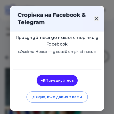
Сторінка на Facebook &
Telegram
Головна
/
Статті
/
Про неочевидні прояви булінгу в
школі
Приєднуйтесь до нашої сторінки у
Facebook
«Освіта Нова» — у вашій стрічці новин
Приєднуйтесь
Дякую, вже давно з вами