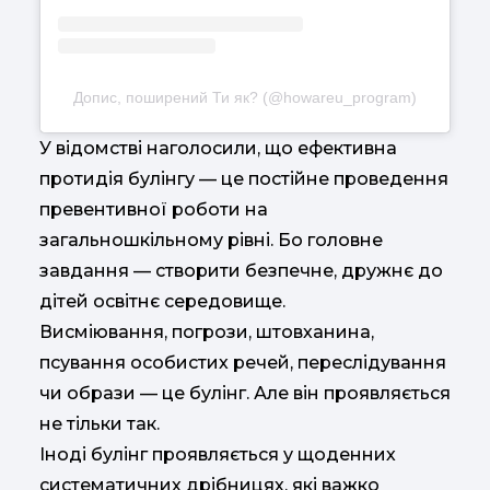
Допис, поширений Ти як? (@howareu_program)
У відомстві наголосили, що ефективна
протидія булінгу — це постійне проведення
превентивної роботи на
загальношкільному рівні. Бо головне
завдання — створити безпечне, дружнє до
дітей освітнє середовище.
Висміювання, погрози, штовханина,
псування особистих речей, переслідування
чи образи — це булінг. Але він проявляється
не тільки так.
Іноді булінг проявляється у щоденних
систематичних дрібницях, які важко