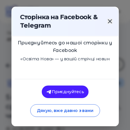
Сторінка на Facebook &
Telegram
Головна
/
Статті
/
5 вещей, которые нужно сделать
для ребенка прежде, чем его воспитывать
Приєднуйтесь до нашої сторінки у
Facebook
«Освіта Нова» — у вашій стрічці новин
Поради
Освіта Нова
Приєднуйтесь
5 вещей, которые нужно
сделать для ребенка прежде,
Дякую, вже давно з вами
чем его воспитывать
30.08.2017
4162
0