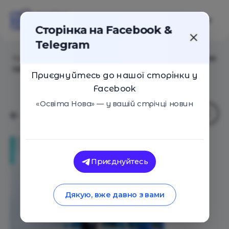
Сторінка на Facebook &
Telegram
Головна
/
Статті
/
7 критично важливих професій для
країни: перелік від міністра освіти
Приєднуйтесь до нашої сторінки у
Facebook
«Освіта Нова» — у вашій стрічці новин
Приєднуйтесь
Дякую, вже давно з вами