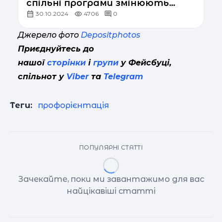
спільні програми змінюють
30.10.2024
4706
0
вищу освіту в Україні
Джерело фото
Depositphotos
Приєднуйтесь до
нашої
сторінки
і
групи
у Фейсбуці,
спільнот у
Viber
та
Telegram
Теги:
профорієнтація
ПОПУЛЯРНІ СТАТТІ
Зачекайте, поки ми завантажимо для вас
найцікавіші статті