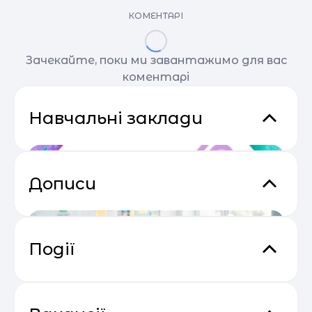
КОМЕНТАРІ
Зачекайте, поки ми завантажимо для вас
коментарі
Навчальні заклади
Дописи
Події
Основи email маркетингу від
04.05
SendPulse