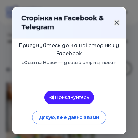
Сторінка на Facebook &
Telegram
Головна
/
Статті
/
Онлайн-школа SchoolToGo
запрошує учнів 1-11 класів на новий навчальний рік
Приєднуйтесь до нашої сторінки у
Facebook
«Освіта Нова» — у вашій стрічці новин
Приєднуйтесь
Дякую, вже давно з вами