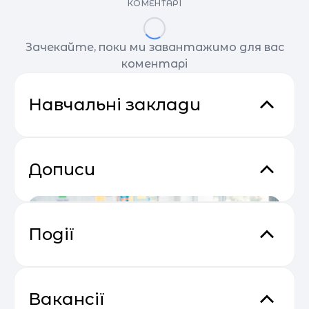
КОМЕНТАРІ
Зачекайте, поки ми завантажимо для вас
коментарі
Навчальні заклади
Дописи
Події
Email Profit: Секрети розсилок, що
04.05
продають
Вакансії