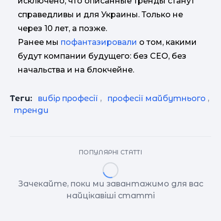
исключено, что описанные тренды станут
справедливы и для Украины. Только не
через 10 лет, а позже.
Ранее мы
пофантазировали
о том, какими
будут компании будущего: без СЕО, без
начальства и на блокчейне.
Теги:
вибір професії
,
професії майбутнього
,
тренди
ПОПУЛЯРНІ СТАТТІ
Зачекайте, поки ми завантажимо для вас
найцікавіші статті