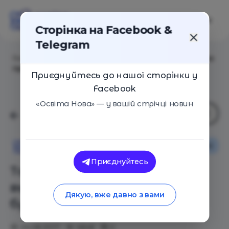
Сторінка на Facebook &
Telegram
Головна
/
Статті
/
Топ-10 популярных и вымирающих
профессий будущего (инфографика)
Приєднуйтесь до нашої сторінки у
Facebook
«Освіта Нова» — у вашій стрічці новин
Оглядові статті
Освіта Нова
Приєднуйтесь
Топ-10 популярных и
вымирающих профессий
Дякую, вже давно з вами
будущего (инфографика)
24.08.2017
4848
0