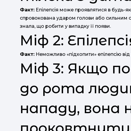
Факт:
Епілепсія може проявлятися в будь-яки
спровокована ударом голови або сильним с
знала, що робити у випадку її появи.
Міф 2: Епілепс
Факт:
Неможливо «підхопити» епілепсію від
Міф 3: Якщо п
до рота людин
нападу, вона 
проковтнути