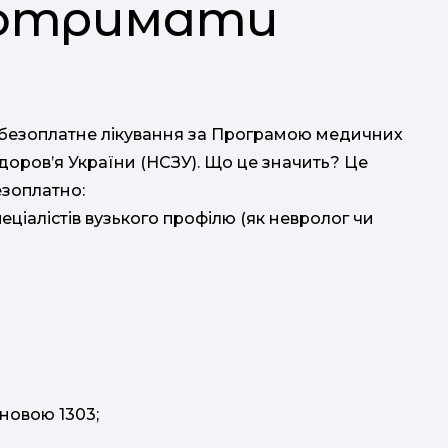
 отримати
на безоплатне лікування за Програмою медичних
здоров’я України (НСЗУ). Що це значить? Це
езоплатно:
пеціалістів вузького профілю (як невролог чи
ановою 1303;