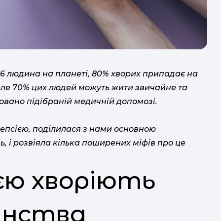
урока.
26 людина на планеті, 80% хворих припадає на
але 70% цих людей можуть жити звичайне та
ковано підібраній медичній допомозі.
лепсією, поділилася з нами основною
, і розвіяла кілька поширених міфів про це
ією хворіють
инства
с