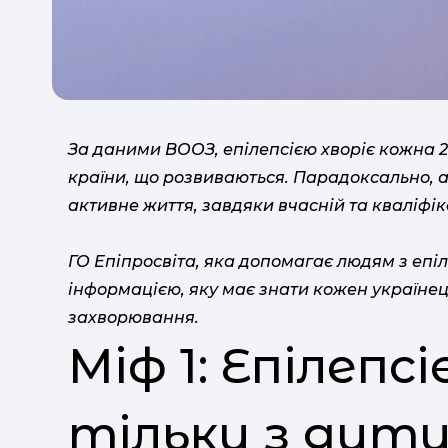
За даними ВООЗ, епілепсією хворіє кожна 
країни, що розвиваються. Парадоксально, 
активне життя, завдяки вчасній та кваліфі
ГО Епіпросвіта, яка допомагає людям з епі
інформацією, яку має знати кожен українець
захворювання.
Міф 1: Епілепс
тільки з дит