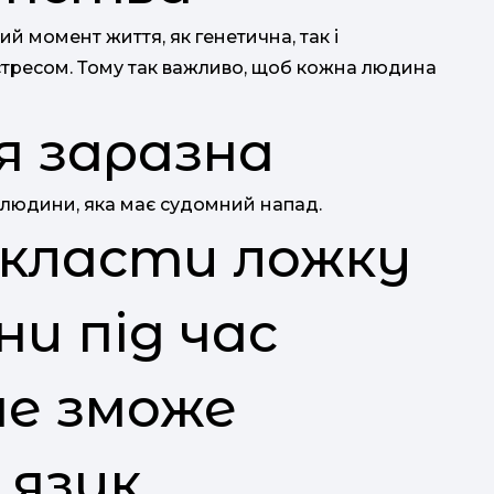
й момент життя, як генетична, так і
тресом. Тому так важливо, щоб кожна людина
в
ія заразна
 людини, яка має судомний напад.
окласти ложку
и під час
не зможе
 язик