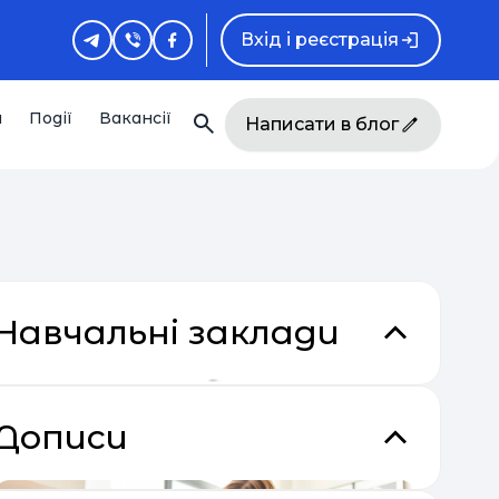
Вхід і реєстрація
и
Події
Вакансії
Написати в блог
Навчальні заклади
Дописи
кладки