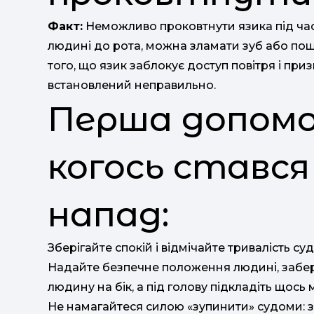
Факт:
Неможливо проковтнути язика під час
людині до рота, можна зламати зуб або по
того, що язик заблокує доступ повітря і пр
встановлений неправильно.
Перша допомо
когось ставс
напад:
Зберігайте спокій і відмічайте тривалість с
Надайте безпечне положення людині, забері
людину на бік, а під голову підкладіть щось 
Не намагайтеся силою «зупинити» судоми: зі