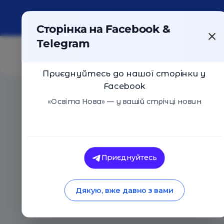
Про портал
Реклама
Контакти
Сторінка на Facebook &
Telegram
Приєднуйтесь до нашої сторінки у
Facebook
Головна
/
Статті
/
Фіолетовий день: перша допомога 
«Освіта Нова» — у вашій стрічці новин
Освіта Нова
Фіолетовий день: п
Приєднуйтесь
час епілептичного
Дякую, вже давно з вами
26.03.2024
1947
0