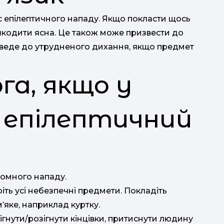
 епілептичного нападу. Якщо покласти щось
шкодити ясна. Це також може призвести до
изведе до утрудненого дихання, якщо предмет
га, якщо у
я епілептичний
удомного нападу.
ть усі небезпечні предмети. Покладіть
м’яке, наприклад куртку.
гнути/розігнути кінцівки, притиснути людину