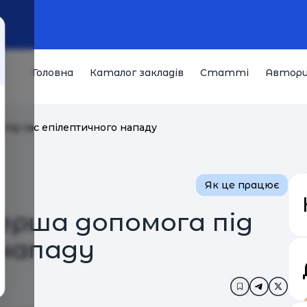
Головна
Каталог закладів
Статті
Автор
під час епілептичного нападу
Як це працює
ерша допомога під
 нападу
Додати в за