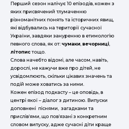
Перший сезон налічує 10 епізодів, кожен з
яких присвячений тлумаченню
різноманітних понять та історичних явищ,
які відбувались на території сучасної
України, завдяки зануренню в етимологію
певного слова, як от:
чумаки
,
вечорниці
,
літопис
тощо.
Слова начебто відомі, але часом, навіть,
дорослі, не кажучи вже про дітей, не
усвідомлюють, скільки цікавих значень та
подій може ховатись за ними.
Кожен епізод подкасту – це оповідь, в
центрі якої – діалог з дитиною. Випуски
доповнені піснями, загадками та
прислів’ями, що повʼязані з конкретним
словом випуску, адже сучасні діти краще