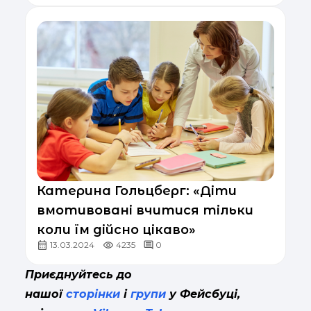
Катерина Гольцберг: «Діти
вмотивовані вчитися тільки
коли їм дійсно цікаво»
13.03.2024
4235
0
Приєднуйтесь до
нашої
сторінки
і
групи
у Фейсбуці,