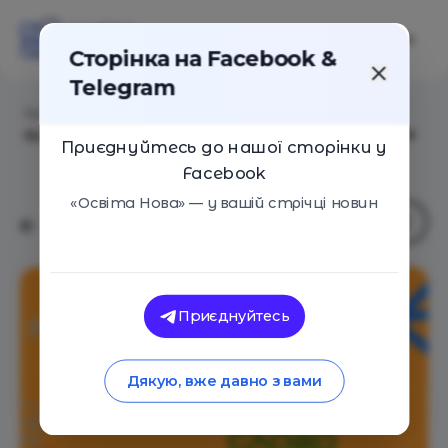
Сторінка на Facebook &
Telegram
Головна
/
Статті
/
Перший сезон з 10 епізодів
аудіоподкасту «Кльове Слово» для дітей та підлітків
Приєднуйтесь до нашої сторінки у
Facebook
«Освіта Нова» — у вашій стрічці новин
Приєднуйтесь
Дякую, вже давно з вами