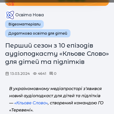
Освіта Нова
Відеоматеріали
Додаткова освіта для дітей
Перший сезон з 10 епізодів
аудіоподкасту «Кльове Слово»
для дітей та підлітків
13.03.2024
4641
0
В україномовному медіапросторі з’явився
новий аудіоподкаст для дітей та підлітків
—
«Кльове Слово»
, створений командою ГО
«Теревені».