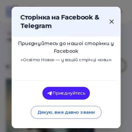
Сторінка на Facebook &
Telegram
Головна
/
Статті
/
5 трендів у вивченні іноземної
мови
Приєднуйтесь до нашої сторінки у
Facebook
«Освіта Нова» — у вашій стрічці новин
Приєднуйтесь
Дякую, вже давно з вами