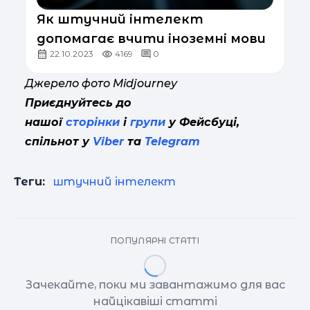
Як штучний інтелект
допомагає вчити іноземні мови
22.10.2023
4169
0
Джерело фото Midjourney
Приєднуйтесь до
нашої
сторінки
і
групи
у Фейсбуці,
спільнот у
Viber
та
Telegram
Теги:
штучний інтелект
ПОПУЛЯРНІ СТАТТІ
Зачекайте, поки ми завантажимо для вас
найцікавіші статті