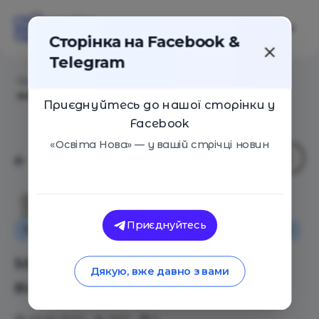
Сторінка на Facebook &
Telegram
Головна
/
Статті
/
Міжнародні стажування для
викладачів
Приєднуйтесь до нашої сторінки у
Facebook
«Освіта Нова» — у вашій стрічці новин
Анастасія Баркалова
Приєднуйтесь
Поради
Іноземний досвід
Новини
Промо
Міжнародні стажування для
Дякую, вже давно з вами
викладачів