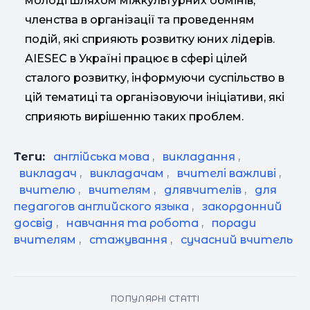
молоді шляхом міжкультурних обмінів,
членства в організації та проведенням
подій, які сприяють розвитку юних лідерів.
AIESEC в Україні працює в сфері цілей
сталого розвитку, інформуючи суспільство в
цій тематиці та організовуючи ініціативи, які
сприяють вирішенню таких проблем.
Теги:
англійська мова
,
викладання
,
викладач
,
викладачам
,
вчителі важливі
,
вчителю
,
вчителям
,
длявчителів
,
для
педагогов английского языка
,
закордонний
досвід
,
навчання та робота
,
поради
вчителям
,
стажування
,
сучасний вчитель
ПОПУЛЯРНІ СТАТТІ