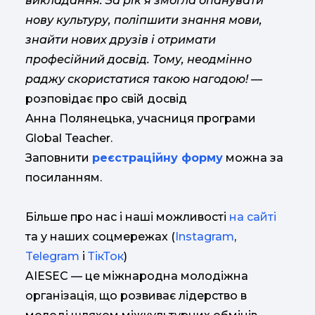
викладання. За рік я змогла опанувати
нову культуру, поліпшити знання мови,
знайти нових друзів і отримати
професійний досвід. Тому, неодмінно
раджу скористатися такою нагодою!
—
розповідає про свій досвід
Анна Полянецька, учасниця програми
Global Teacher.
Заповнити
реєстраційну форму
можна за
посиланням.
Більше про нас і наші можливості
на сайті
та у наших соцмережах (
Instagram
,
Telegram
і
ТікТок
)
AIESEC — це міжнародна молодіжна
організація, що розвиває лідерство в