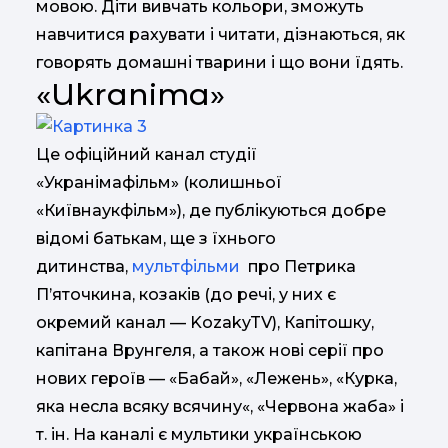
мовою. Діти вивчать кольори, зможуть
навчитися рахувати і читати, дізнаються, як
говорять домашні тварини і що вони їдять.
«Ukranima»
Це офіційний канал студії
«Укранімафільм» (колишньої
«Київнаукфільм»), де публікуються добре
відомі батькам, ще з їхнього
дитинства,
мультфільми
про Петрика
П’яточкина, козаків (до речі, у них є
окремий канал — KozakyTV), Капітошку,
капітана Врунгеля, а також нові серії про
нових героїв — «Бабай», «Лежень», «Курка,
яка несла всяку всячину«, «Червона жаба» і
т. ін. На каналі є мультики українською