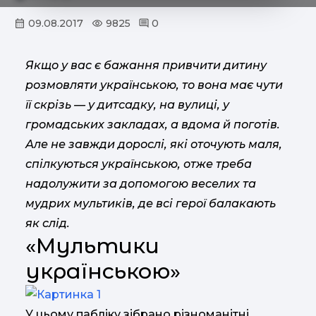
09.08.2017
9825
0
Якщо у вас є бажання привчити дитину
розмовляти українською, то вона має чути
її скрізь — у дитсадку, на вулиці, у
громадських закладах, а вдома й поготів.
Але не завжди дорослі, які оточують маля,
спілкуються українською, отже треба
надолужити за допомогою веселих та
мудрих мультиків, де всі герої балакають
як слід.
«Мультики
українською»
У цьому пабліку зібрано різноманітні