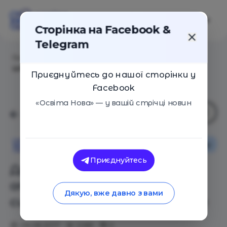
Сторінка на Facebook &
Telegram
Головна
/
Статті
/
Джордж и Амаль Клуни откроют
школы для сирийских беженцев в Ливане
Приєднуйтесь до нашої сторінки у
Facebook
«Освіта Нова» — у вашій стрічці новин
Новини
Освіта Нова
Приєднуйтесь
Джордж и Амаль Клуни
откроют школы для
Дякую, вже давно з вами
сирийских беженцев в Ливане
09.08.2017
2285
0