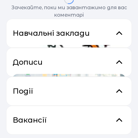
Зачекайте, поки ми завантажимо для вас
коментарі
Навчальні заклади
Дописи
Події
Основи email маркетингу від
04.05
SendPulse
Вакансії
Школа "Зебреня"
МОН оприлюднило
Викладач програмування та