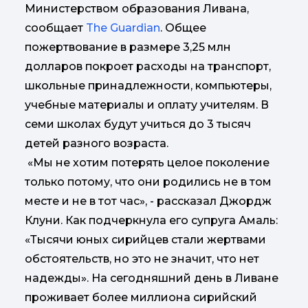
Министерством образования Ливана,
сообщает
The Guardian
. Общее
пожертвование в размере 3,25 млн
долларов покроет расходы на транспорт,
школьные принадлежности, компьютеры,
учебные материалы и оплату учителям. В
семи школах будут учиться до 3 тысяч
детей разного возраста.
«Мы не хотим потерять целое поколение
только потому, что они родились не в том
месте и не в тот час», - рассказал Джордж
Клуни. Как подчеркнула его супруга Амаль:
«Тысячи юных сирийцев стали жертвами
обстоятельств, но это не значит, что нет
надежды». На сегодняшний день в Ливане
проживает более миллиона сирийский