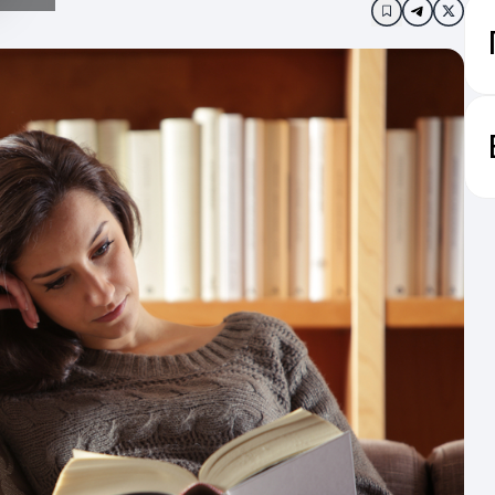
Додати в за
нав