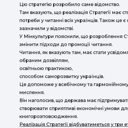
Цю стратегію розробило саме відомство.
Там вказують, що реалізація Стратегії має 
потреби у читанні всіх українців. Також це 
зазначили у відомстві.
У Мінкультури пояснили, що розроблення С
змінити підходи до промоції читання.
Читання, як вказують там, має стати усвідом
обраним дозвіллям,
освітньою практикою,
способом саморозвитку українців.
Це допоможе у всебічному та гармонійному 
мислення.
Він наголосив, що держава має підтримувати
створювати сприятливі економічні умови для
книгорозповсюдження.
Реалізація Стратегії відбуватиметься у три