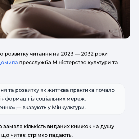
гію розвитку читання на 2023 — 2032 роки
домила
пресслужба Міністерство культури та
ня та розвитку як життєва практика почало
с
нформації із соціальних мереж,
енню»,— вказують у Мінкультури.
то замала кількість виданих книжок на душу
 що читає, стрімко падають.