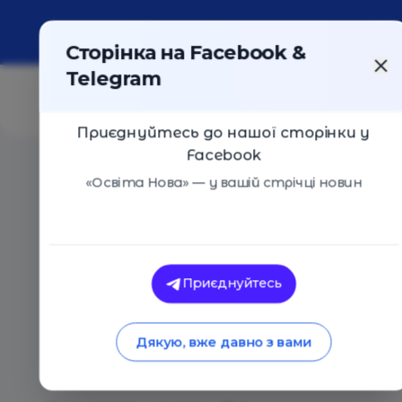
Про портал
Реклама
Контакти
Сторінка на Facebook &
Telegram
Приєднуйтесь до нашої сторінки у
Facebook
Головна
/
Статті
/
Кабмін схвалив Стратегію розвитк
«Освіта Нова» — у вашій стрічці новин
Освіта Нова
Кабмін схвалив Ст
Приєднуйтесь
читання на 2023 — 
Дякую, вже давно з вами
як життєва страт