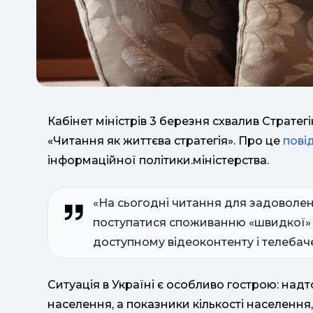
Кабінет міністрів 3 березня схвалив Страте
«Читання як життєва стратегія». Про це
пові
інформаційної політики.міністерства.
«На сьогодні читання для задоволен
поступатися споживанню «швидкої» і
доступному відеоконтенту і телебач
Ситуація в Україні є особливо гострою: над
населення, а показники кількості населення,