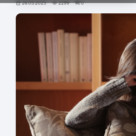
26.03.2023
2299
0