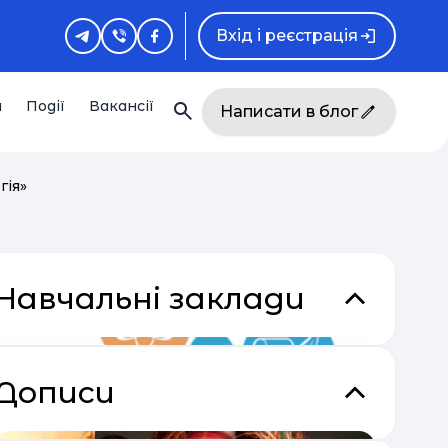
Вхід і реєстрація
и
Події
Вакансії
Написати в блог
гія»
Навчальні заклади
Дописи