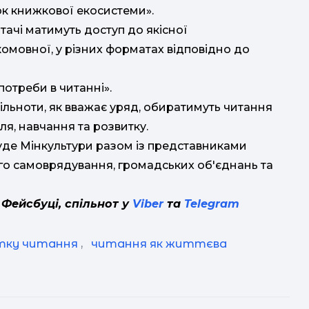
к книжкової екосистеми».
читачі матимуть доступ до якісної
омовної, у різних форматах відповідно до
отреби в читанні».
ільноти, як вважає уряд, обиратимуть читання
ля, навчання та розвитку.
буде Мінкультури разом із представниками
ого самоврядування, громадських об'єднань та
 Фейсбуці, спільнот у
Viber
та
Telegram
тку читання
,
читання як життєва