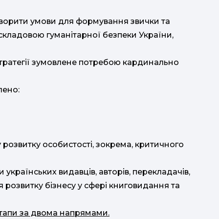
створити умови для формування звички та
т
є складовою гуманітарної безпеки України,
тратегії зумовлене потребою кардинально
лено:
розвитку особистості, зокрема, критичного
 українських видавців, авторів, перекладачів,
 розвитку бізнесу у сфері книговидання та
 етапи за двома напрямами.