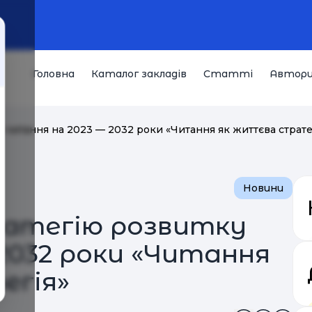
Головна
Каталог закладів
Статті
Автор
у читання на 2023 — 2032 роки «Читання як життєва страте
Новини
ратегію розвитку
2032 роки «Читання
егія»