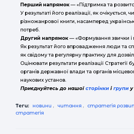
Перший
напрямок
— «Підтримка та розвито
У результаті його реалізації, як очікується, 
різножанрової книги, насамперед українськ
потреб.
Другий напрямок
— «Формування звички і п
Як результат його впровадження люди та сп
як свідому та регулярну практику для дозвіл
Оцінювати результати реалізації Стратегії 
органів державної влади та органів місцев
наукових установ.
Приєднуйтесь до нашої
сторінки
і
групи
у
Теги:
новини
,
читання
,
стратегія розви
стратегія