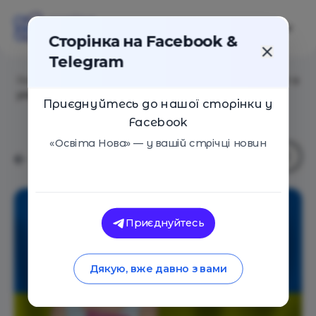
Сторінка на Facebook &
Telegram
Головна
/
Статті
/
НМТ-2023: Демонстраційний тест з
української мови
Приєднуйтесь до нашої сторінки у
Facebook
«Освіта Нова» — у вашій стрічці новин
Приєднуйтесь
Дякую, вже давно з вами