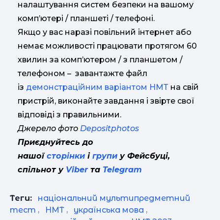
налаштування систем безпеки на вашому
комп’ютері / планшеті / телефоні.
Якщо у вас наразі повільний інтернет або
немає можливості працювати протягом 60
хвилин за комп’ютером / з планшетом /
телефоном – завантажте файл
із
демонстраційним варіантом НМТ
на свій
пристрій, виконайте завдання і звірте свої
відповіді з правильними.
Джерело фото
Depositphotos
Приєднуйтесь до
нашої
сторінки
і
групи
у Фейсбуці,
спільнот у
Viber
та
Telegram
Теги:
національний мультипредметний
тест
,
НМТ
,
українська мова
,