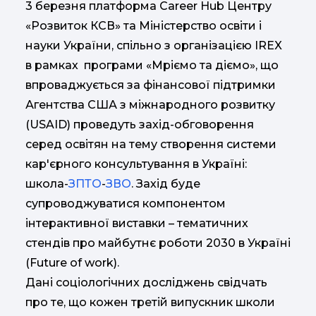
3 березня платформа Сareer Hub Центру
«Розвиток КСВ» та Міністерство освіти і
науки України, спільно з організацією IREX
в рамках програми «Мріємо та діємо», що
впроваджується за фінансової підтримки
Агентства США з міжнародного розвитку
(USAID) проведуть захід-обговорення
серед освітян на тему створення системи
кар'єрного консультування в Україні:
школа-
ЗПТО
-
ЗВО
. Захід буде
супроводжуватися компонентом
інтерактивної виставки – тематичних
стендів про майбутнє роботи 2030 в Україні
(Future of work).
Дані соціологічних досліджень свідчать
про те, що кожен третій випускник школи