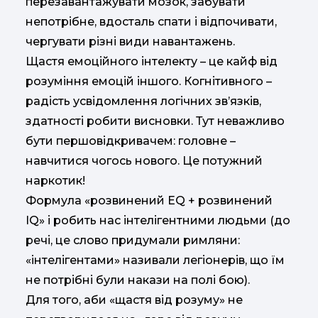
перезавантажувати мозок, забувати
непотрібне, вдосталь спати і відпочивати,
чергувати різні види навантажень.
Щастя емоційного інтелекту – це кайф від
розуміння емоцій іншого. Когнітивного –
радість усвідомлення логічних зв’язків,
здатності робити висновки. Тут неважливо
бути першовідкривачем: головне –
навчитися чогось нового. Це потужний
наркотик!
Формула «розвинений EQ + розвинений
IQ» і робить нас інтелігентними людьми (до
речі, це слово придумали римляни:
«інтелігентами» називали легіонерів, що їм
не потрібні були накази на полі бою).
Для того, аби «щастя від розуму» не