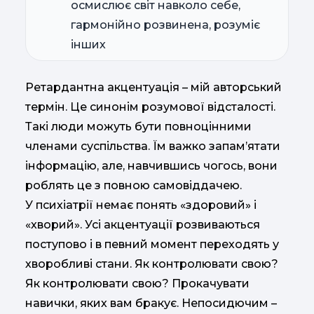
осмислює світ навколо себе,
гармонійно розвинена, розуміє
інших
Ретардантна акцентуація – мій авторський
термін. Це синонім розумової відсталості.
Такі люди можуть бути повноцінними
членами суспільства. Їм важко запам’ятати
інформацію, але, навчившись чогось, вони
роблять це з повною самовіддачею.
У психіатрії немає понять «здоровий» і
«хворий». Усі акцентуації розвиваються
поступово і в певний момент переходять у
хворобливі стани. Як контролювати свою?
Як контролювати свою? Прокачувати
навички, яких вам бракує. Непосидючим –