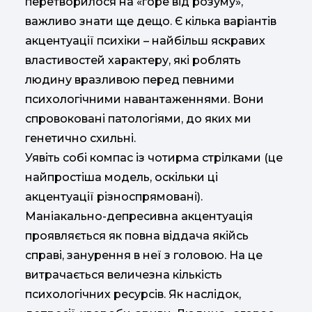
перетворилося на «горе від розуму»,
важливо знати ще дещо. Є кілька варіантів
акцентуації психіки – найбільш яскравих
властивостей характеру, які роблять
людину вразливою перед певними
психологічними навантаженнями. Вони
спровоковані патологіями, до яких ми
генетично схильні.
Уявіть собі компас із чотирма стрілками (це
найпростіша модель, оскільки ці
акцентуації різноспрямовані).
Маніакально-депресивна акцентуація
проявляється як повна віддача якійсь
справі, занурення в неї з головою. На це
витрачається величезна кількість
психологічних ресурсів. Як наслідок,