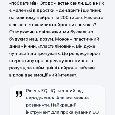
«побратимів». Згодом встановили, що в них
є маленькі відростки – дендритні шипики:
на кожному нейроні їх 200 тисяч. Уявляєте
кількість можливих нейронних зв’язків?
Створюючи нові зв’язки, ми буквально
будуємо наш розум. Мозок – пластичний і
динамічний, «пластиліновий». Він дуже
чутливий до тренувань. До речі, всупереч
стереотипу про перевагу когнітивного
розуму, за найміцніші нейронні зв’язки
відповідає емоційний інтелект.
Рівень EQ і IQ заданий від
народження. Але все можна
розвинути. Найкращий
інструмент для прокачування EQ