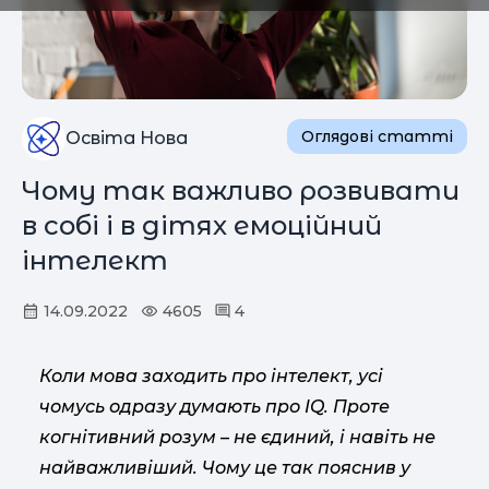
Оглядові статті
Освіта Нова
Чому так важливо розвивати
в собі і в дітях емоційний
інтелект
14.09.2022
4605
4
Коли мова заходить про інтелект, усі
чомусь одразу думають про IQ. Проте
когнітивний розум – не єдиний, і навіть не
найважливіший. Чому це так пояснив у