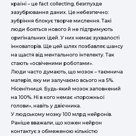
країні – це fact collecting, безглузде
зазубрювання даних. Це небезпечно:
зубріння блокує творче мислення. Такі
люди бояться нового й не підтримують
оригінальних ідей. У них немає зухвалості
інноваторів. Ще цей шлях позбавляє шансу
на щастя від ментального інтелекту. Так
стають «освіченими роботами».
Люди часто думають, що мозок – таємнича
матерія, яку ми залучаємо всього на 5%.
Нісенітниця. Будь-який мозок заповнений
на 100%. Ні в кого немає «порожньої
голови», навіть у двієчника.
У людському мозку 100 млрд нейронів.
Раніше вважали, що кожен нейрон
контактує з обмеженою кількістю