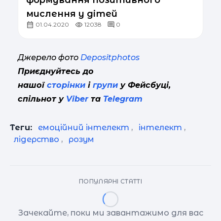
мислення у дітей
01.04.2020
12038
0
Джерело фото
Depositphotos
Приєднуйтесь до
нашої
сторінки
і
групи
у Фейсбуці,
спільнот у
Viber
та
Telegram
Теги:
емоційний інтелект
,
інтелект
,
лідерство
,
розум
ПОПУЛЯРНІ СТАТТІ
Зачекайте, поки ми завантажимо для вас