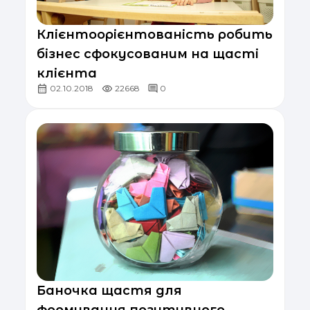
Клієнтоорієнтованість робить
бізнес сфокусованим на щасті
клієнта
02.10.2018
22668
0
Баночка щастя для
формування позитивного