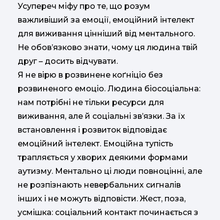
Усупереч міфу про те, що розум
важливіший за емоції, емоційний інтелект
для виживання цінніший від ментального.
Не обов’язково знати, чому ця людина твій
друг – досить відчувати.
Я не вірю в розвинене коґніціо без
розвиненого емоціо. Людина біосоціальна:
нам потрібні не тільки ресурси для
виживання, але й соціальні зв’язки. За їх
встановлення і розвиток відповідає
емоційний інтелект. Емоційна тупість
трапляється у хворих деякими формами
аутизму. Ментально ці люди повноцінні, але
не розпізнають невербальних сигналів
інших і не можуть відповісти. Жест, поза,
усмішка: соціальний контакт починається з