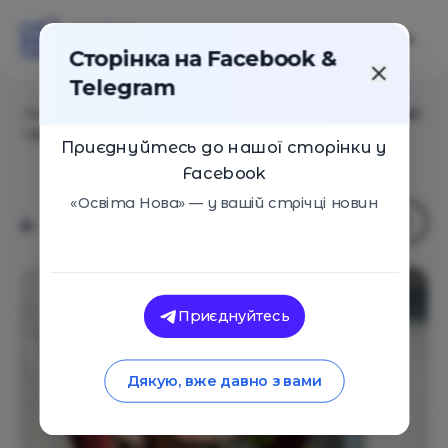
Сторінка на Facebook &
Telegram
Головна
/
Статті
/
Чому так важливо розвивати в собі
і в дітях емоційний інтелект
Приєднуйтесь до нашої сторінки у
Facebook
«Освіта Нова» — у вашій стрічці новин
Приєднуйтесь
Дякую, вже давно з вами