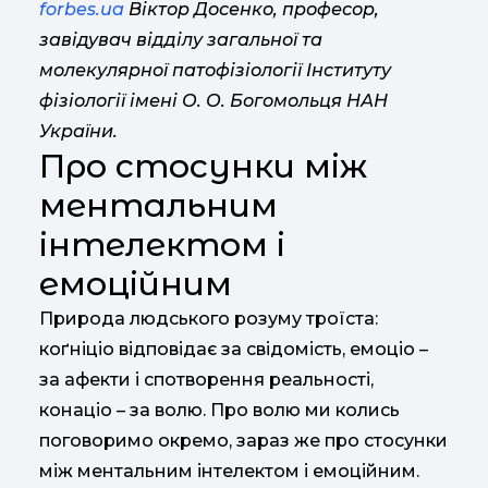
forbes.ua
Віктор Досенко, професор,
завідувач відділу загальної та
молекулярної патофізіології Інституту
фізіології імені О. О. Богомольця НАН
України.
Про стосунки між
ментальним
інтелектом і
емоційним
Природа людського розуму троїста:
коґніціо відповідає за свідомість, емоціо –
за афекти і спотворення реальності,
конаціо – за волю. Про волю ми колись
поговоримо окремо, зараз же про стосунки
між ментальним інтелектом і емоційним.