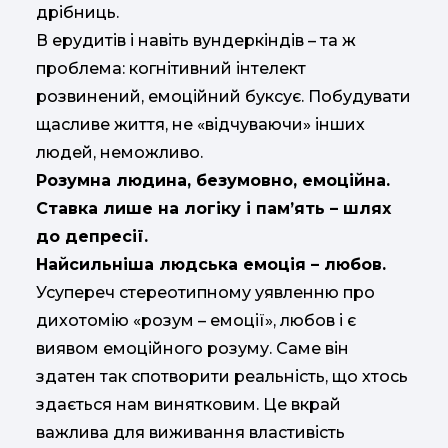
дрібниць.
В ерудитів і навіть вундеркіндів – та ж
проблема: когнітивний інтелект
розвинений, емоційний буксує. Побудувати
щасливе життя, не «відчуваючи» інших
людей, неможливо.
Розумна людина, безумовно, емоційна.
Ставка лише на логіку і пам’ять – шлях
до депресії.
Найсильніша людська емоція – любов.
Усупереч стереотипному уявленню про
дихотомію «розум – емоції», любов і є
виявом емоційного розуму. Саме він
здатен так спотворити реальність, що хтось
здається нам винятковим. Це вкрай
важлива для виживання властивість