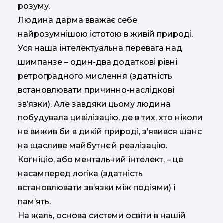
розуму.
Людина дарма вважає себе
найрозумнішою істотою в живій природі.
Уся наша інтелектуальна перевага над
шимпанзе – один-два додаткові рівні
ретроградного мислення (здатність
встановлювати причинно-наслідкові
зв’язки). Але завдяки цьому людина
побудувала цивілізацію, де в тих, хто ніколи
не вижив би в дикій природі, з’явився шанс
на щасливе майбутнє й реалізацію.
Коґніціо, або ментальний інтелект, – це
насамперед логіка (здатність
встановлювати зв’язки між подіями) і
пам’ять.
На жаль, основа системи освіти в нашій