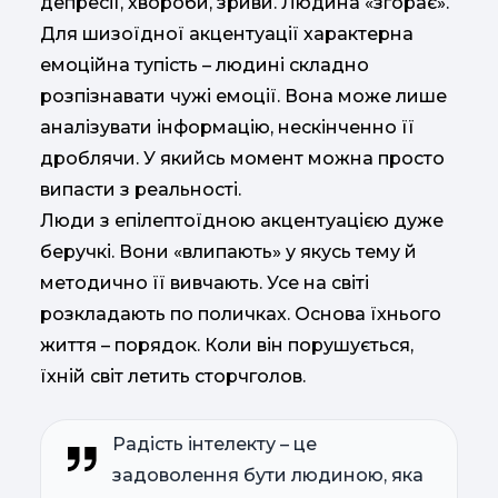
депресії, хвороби, зриви. Людина «згорає».
Для шизоїдної акцентуації характерна
емоційна тупість – людині складно
розпізнавати чужі емоції. Вона може лише
аналізувати інформацію, нескінченно її
дроблячи. У якийсь момент можна просто
випасти з реальності.
Люди з епілептоїдною акцентуацією дуже
беручкі. Вони «влипають» у якусь тему й
методично її вивчають. Усе на світі
розкладають по поличках. Основа їхнього
життя – порядок. Коли він порушується,
їхній світ летить сторчголов.
Радість інтелекту – це
задоволення бути людиною, яка