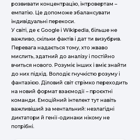
розвивати концентрацію, інтровертам –
емпатію. Це допоможе збалансувати
індивідуальні перекоси.
У світі, де є Google і Wikipedia, більше не
важливо, скільки фактів і дат ти визубрив.
Перевага надається тому, хто жваво
мислить, здатний до аналізу і постійно
вчиться нового. Розуміє інших і вміє знайти
до них підхід. Володіє гнучкістю розуму і
фантазією. Діловий світ стрімко переходить
на новий формат взаємодії – проєктні
команди. Емоційний інтелект тут навіть
важливіший за ментальний: незлагідні
диктатори й генії-одинаки нікому не
потрібні.