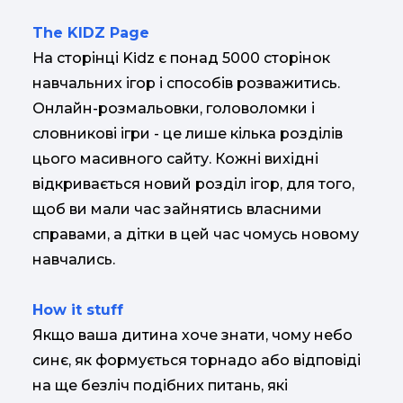
The KIDZ Page
На сторінці Kidz є понад 5000 сторінок
навчальних ігор і способів розважитись.
Онлайн-розмальовки, головоломки і
словникові ігри - це лише кілька розділів
цього масивного сайту. Кожні вихідні
відкривається новий розділ ігор, для того,
щоб ви мали час зайнятись власними
справами, а дітки в цей час чомусь новому
навчались.
How it stuff
Якщо ваша дитина хоче знати, чому небо
синє, як формується торнадо або відповіді
на ще безліч подібних питань, які