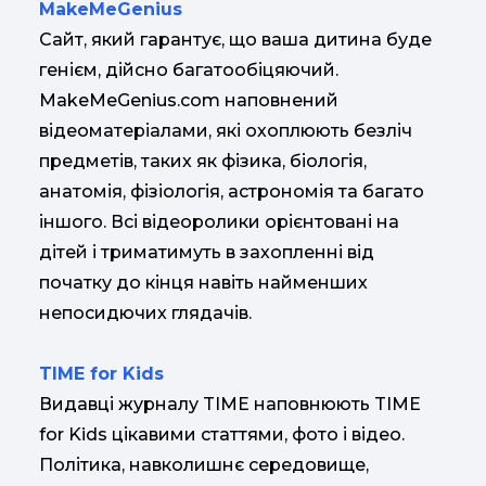
MakeMeGenius
Сайт, який гарантує, що ваша дитина буде
генієм, дійсно багатообіцяючий.
MakeMeGenius.com наповнений
відеоматеріалами, які охоплюють безліч
предметів, таких як фізика, біологія,
анатомія, фізіологія, астрономія та багато
іншого. Всі відеоролики орієнтовані на
дітей і триматимуть в захопленні від
початку до кінця навіть найменших
непосидючих глядачів.
TIME for Kids
Видавці журналу TIME наповнюють TIME
for Kids цікавими статтями, фото і відео.
Політика, навколишнє середовище,