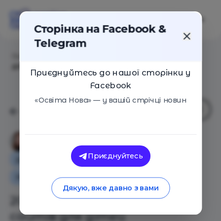
Сторінка на Facebook &
Telegram
Головна
/
Статті
/
20 безкоштовних освітніх сайтів
для дітей
Приєднуйтесь до нашої сторінки у
Facebook
«Освіта Нова» — у вашій стрічці новин
Софія Настишин
Приєднуйтесь
Додаткова освіта для дітей
Навчальні матеріали
Дякую, вже давно з вами
20 безкоштовних освітніх
сайтів для дітей