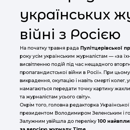
українських ж
війні з Росією
На початку травня рада
Пулітцерівської п
року усім українським журналістам — «за їхн
висвітленню подій під час нещадного вторг
пропагандистської війни в Росії». При цьом
викрадення, окупацію і навіть смерті колег,
намагаються передати точну картину жахлив
та журналістам усього світу».
Окрім того, головна редакторка Українсько
президентом Володимиром Зеленським і г
Залужним увійшла до переліку
100 найвпли
за версією журналу Time.