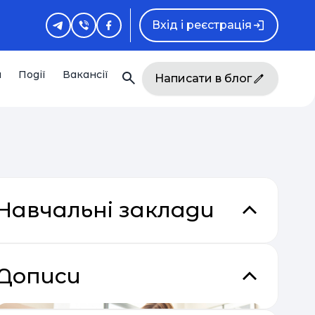
Вхід і реєстрація
и
Події
Вакансії
Написати в блог
Навчальні заклади
Дописи