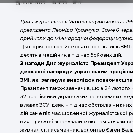
06.06.2022
1879
0
День журналіста в Україні відзначають з 19
президента Леоніда Кравчука. Саме 6 червн
прийняли до Міжнародної федерації журнал
Цьогоріч професійне свято працівників ЗМІ 
десятків медійників під час бойових дій.
З нагоди Дня журналіста Президент Укр
державні нагороди українським працівни
ЗМІ, які загинули внаслідок повномасшта
Президент також зазначив, що з 24 лютого ч
32 працівники українських та іноземних мед
в лавах ЗСУ, деякі – під час обстрілів мирних
дій саме під час щоденної журналістської 
них; присутні вшанували їхню пам'ять хвил
журналіст, письменник, волонтер Євген Баль,