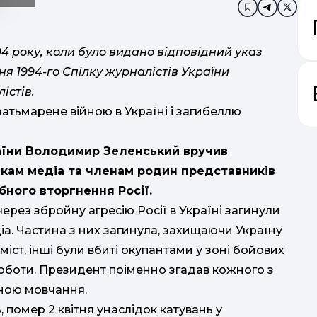
Додати в за
94 року, коли було видано відповідний указ
я 1994-го Спілку журналістів України
істів.
затьмарене війною в Україні і загибеллю
аїни Володимир Зеленський вручив
-
кам медіа та членам родин представників
пі
о
бного вторгнення Росії.
мето
ерез збройну агресію Росії в Україні загинули
класах
іа. Частина з них загинула, захищаючи Україну
в
ро
 міст, інші були вбиті окупантами у зоні бойових
по
роботи. Президент поіменно згадав кожного з
садоч
о
иною мовчання.
 помер 2 квітня унаслідок катувань у
К