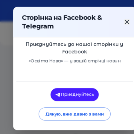
Про портал
Реклама
Контакти
Сторінка на Facebook &
Telegram
Приєднуйтесь до нашої сторінки у
Facebook
Головна
/
Статті
/
День журналіста (6 червня) в 202
«Освіта Нова» — у вашій стрічці новин
Освіта Нова
День журналіста (6 
Приєднуйтесь
затьмарений загиб
Дякую, вже давно з вами
медійників