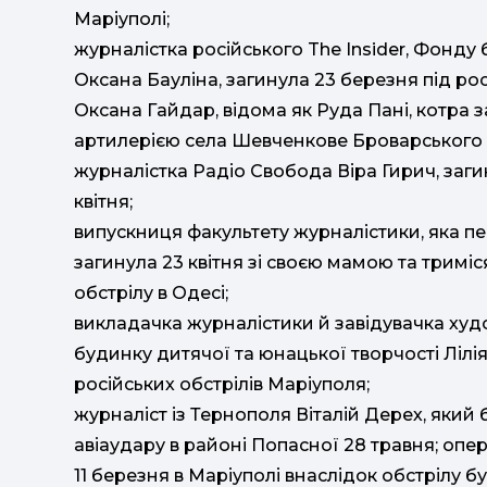
Маріуполі;
журналістка російського The Insider, Фонду
Оксана Бауліна, загинула 23 березня під рос
Оксана Гайдар, відома як Руда Пані, котра з
артилерією села Шевченкове Броварського ра
журналістка Радіо Свобода Віра Гирич, заги
квітня;
випускниця факультету журналістики, яка пер
загинула 23 квітня зі своєю мамою та трим
обстрілу в Одесі;
викладачка журналістики й завідувачка ху
будинку дитячої та юнацької творчості Лілія
російських обстрілів Маріуполя;
журналіст із Тернополя Віталій Дерех, який 
авіаудару в районі Попасної 28 травня; опе
11 березня в Маріуполі внаслідок обстрілу б