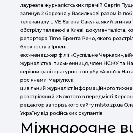
лауреата журналістських премій Сергія Пущ
загинув 2 березня у Василькові разом із п
телеканалу LIVE Євгена Сакуна, який згинув 
обстрілу телевежі в Києві; документаліста,
репортера Time Брента Рено, якого розстріля
блокпосту в Ірпені;
екс-менеджер філії «Суспільне Черкаси», в
журналістка, письменниця, член НСЖУ та На
керівниця літературного клубу «Азов'є» Нат
росіянами Маріуполі;
цивільний журналіст інформаційного тижне
розстріляний 26 лютого в передмісті Херсон
редактор запорізького сайту misto.zp.ua Ол
Україну від російських окупантів.
Міжнародне в