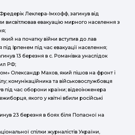
Фредерік Леклера-Імхофф, загинув від
ли висвітлював евакуацію мирного населення з
ня;
 який на початку війни вступив до лав
 під Ірпенем під час евакуації населення;
гинув 13 березня в с. Романівка унаслідок
ил РФ;
«Дом» Олександр Махов, який пішов на фронт і
ілу; комунікаційника та військовослужбовця
в під час оборони країни; відеоінженера
жиборця, якого у квітні вбили російські
инув 23 березня в боях біля Попасної на
ціональної спілки журналістів України,