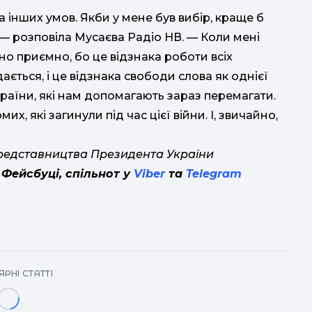
за інших умов. Якби у мене був вибір, краще б
, — розповіла Мусаєва Радіо НВ. — Коли мені
но приємно, бо це відзнака роботи всіх
ається, і це відзнака свободи слова як однієї
країни, які нам допомагають зараз перемагати.
их, які загинули під час цієї війни. І, звичайно,
представництва Президента України
 Фейсбуці, спільнот у
Viber
та
Telegram
РНІ СТАТТІ