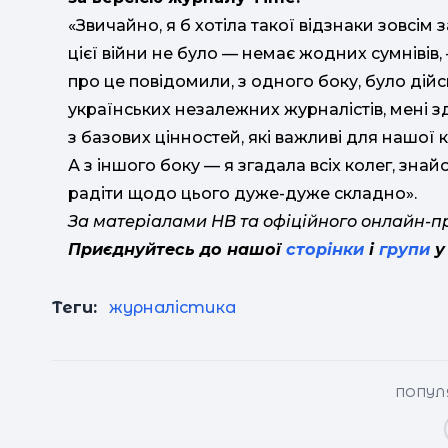
«Звичайно, я б хотіла такої відзнаки зовсім 
цієї війни не було — немає жодних сумнівів
про це повідомили, з одного боку, було дійс
українських незалежних журналістів, мені зд
з базових цінностей, які важливі для нашої 
А з іншого боку — я згадала всіх колег, знайом
радіти щодо цього дуже-дуже складно».
За матеріалами НВ та офіційного онлайн-
Приєднуйтесь до нашої
сторінки
і
групи
у
Теги:
журналістика
ПОПУЛЯ