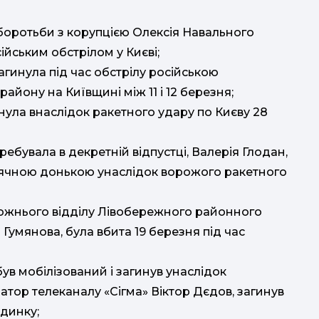
ч
 боротьби з корупцією Олексія Навального
ійським обстрілом у Києві;
д
п
агинула під час обстрілу російською
йону на Київщині між 11 і 12 березня;
нула внаслідок ракетного удару по Києву 28
2
ебувала в декретній відпустці, Валерія Глодан,
кла
ісячною донькою унаслідок ворожого ракетного
Д
дожнього відділу Лівобережного районного
в
 Гумянова, була вбита 19 березня під час
був мобілізований і загинув унаслідок
ратор телеканалу «Сігма» Віктор Дєдов, загинув
удинку;