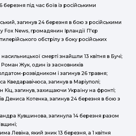
6 березня під час боїв із російськими
вський, загинув 24 березня в бою з російськими
у Fox News, громадянин Ірландії П'єр
тилерійського обстрілу з боку російських
насильницької смерті знайшли 13 квітня в Бучі;
Роман Жук, один із засновників
солдатом-розвідником і загинув 26 травня;
а Кведаравічюса, загинув в Маріуполі;
 Кіц, загинув, захищаючи Україну на фронті;
в Дениса Котенка, загинув 24 березня в бою з
андра Кувшинова, загинула 14 березня разом
ївщині;
 Левіна, який зник 13 березня, а 1 квітня