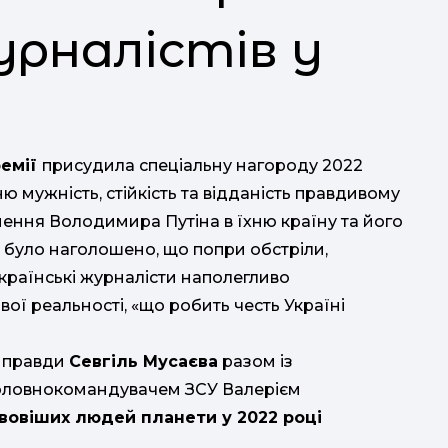
урналістів у
ремії
присудила спеціальну нагороду 2022
ю мужність, стійкість та відданість правдивому
нення Володимира Путіна в їхню країну та його
у було наголошено, що попри обстріли,
 українські журналісти наполегливо
ої реальності, «що робить честь Україні
ї правди
Севгіль Мусаєва
разом із
оловнокомандувачем ЗСУ Валерієм
вовіших людей планети у 2022 році