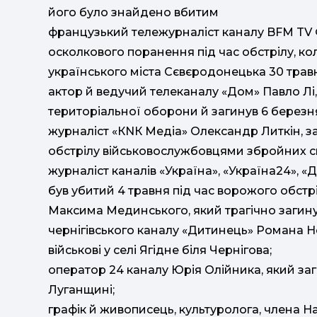
його було знайдено вбитим
французький тележурналіст каналу BFM TV 
осколкового поранення під час обстрілу, ко
українського міста Сєвєродонецька 30 трав
актор й ведучий телеканалу «Дом» Павло Лі,
територіальної оборони й загинув 6 березня
журналіст «КNК Медіа» Олександр Литкін, за
обстрілу військовослужбовцями збройних с
журналіст каналів «Україна», «Україна24», 
був убитий 4 травня під час ворожого обстр
Максима Мединського, який трагічно загину
чернігівського каналу «Дитинець» Романа Не
військові у селі Ягідне біля Чернігова;
оператор 24 каналу Юрія Олійника, який заг
Луганщині;
графік й живописець, культуролога, члена На