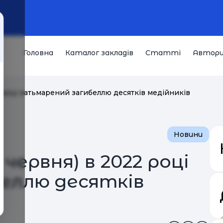
Головна
Каталог закладів
Статті
Автор
2 році затьмарений загибеллю десятків медійників
Новини
червня) в 2022 році
еллю десятків