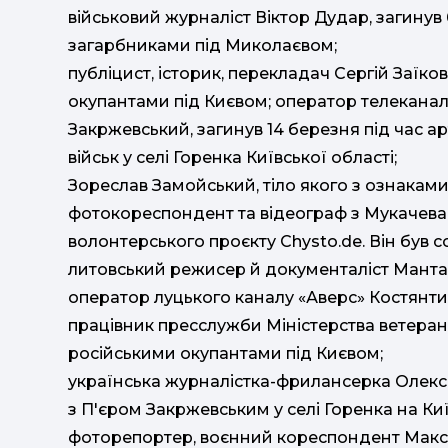
військовий журналіст Віктор Дудар, загинув 
загарбниками під Миколаєвом;
публіцист, історик, перекладач Сергій Заїко
окупантами під Києвом; оператор телеканал
Закржевський, загинув 14 березня під час ар
військ у селі Горенка Київської області;
Зореслав Замойський, тіло якого з ознаками 
фотокореспондент та відеограф з Мукачева 
волонтерського проєкту Chysto.de. Він був 
литовський режисер й документаліст Мантас
оператор луцького каналу «Аверс» Костянтин
працівник пресслужби Міністерства ветерані
російськими окупантами під Києвом;
українська журналістка-фрилансерка Олекс
з П'єром Закржевським у селі Горенка на Ки
фоторепортер, воєнний кореспондент Максима