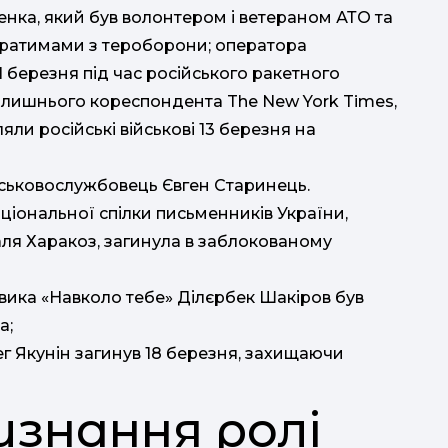
енка, який був волонтером і ветераном АТО та
обратимами з тероборони; оператора
1 березня під час російського ракетного
 колишнього кореспондента The New York Times,
ли російські військові 13 березня на
ійськовослужбовець Євген Старинець.
ціональної спілки письменників України,
аля Харакоз, загинула в заблокованому
вика «Навколо тебе» Ділєрбек Шакіров був
а;
ег Якунін загинув 18 березня, захищаючи
изнання ролі